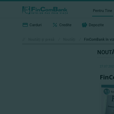
Pentru Tine
Carduri
Credite
Depozite
//
Noutăţi şi presă
/
Noutăţi
/
FinComBank în viz
NOUTĂ
27.07.202
FinC