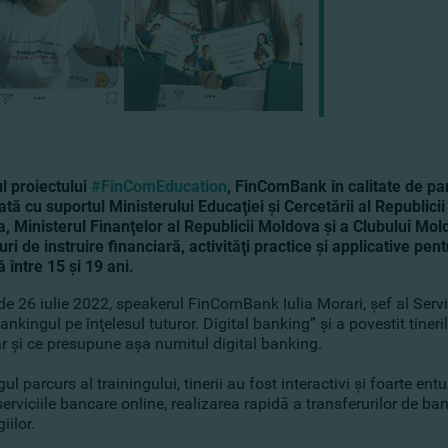
l proiectului
#FinComEducation
, FinComBank în calitate de p
ată cu suportul Ministerului Educaţiei şi Cercetării al Repub
, Ministerul Finanţelor al Republicii Moldova şi a Clubului Mol
uri de instruire financiară, activităţi practice şi applicative pe
 între 15 şi 19 ani.
de 26 iulie 2022, speakerul FinComBank Iulia Morari, şef al Serv
nkingul pe înţelesul tuturor. Digital banking” şi a povestit tiner
r şi ce presupune aşa numitul digital banking.
gul parcurs al trainingului, tinerii au fost interactivi şi foarte e
erviciile bancare online, realizarea rapidă a transferurilor de ba
iilor.