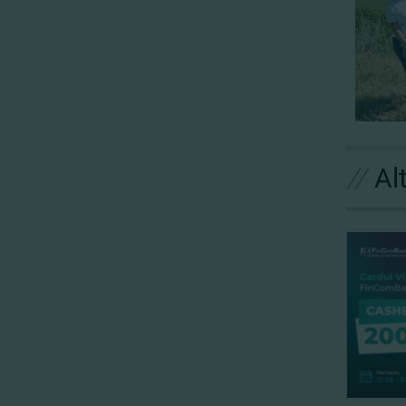
//
Al