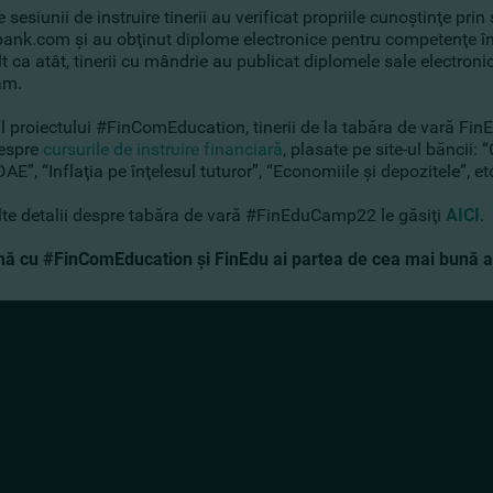
e sesiunii de instruire tinerii au verificat propriile cunoştinţe pr
ank.com şi au obţinut diplome electronice pentru competenţe în
 ca atât, tinerii cu mândrie au publicat diplomele sale electronic
am.
ul proiectului #FinComEducation, tinerii de la tabăra de vară F
espre
cursurile de instruire financiară
, plasate pe site-ul băncii: 
AE”, “Inflaţia pe înţelesul tuturor”, “Economiile şi depozitele”, et
te detalii despre tabăra de vară #FinEduCamp22 le găsiţi
AICI
.
ă cu #FinComEducation şi FinEdu ai partea de cea mai bună a