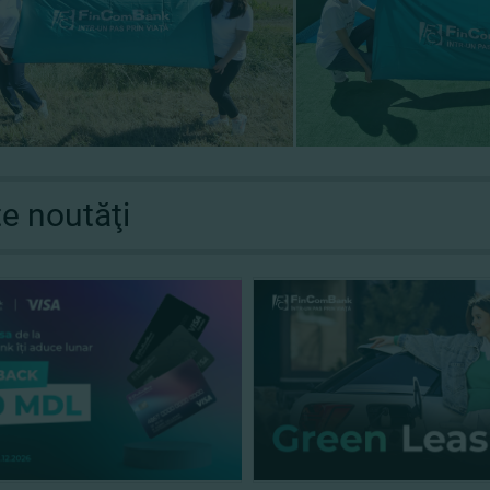
te noutăţi