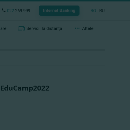
Internet Banking
022
269 999
RO
RU
rare
Servicii la distanță
Altele
FinEduCamp2022