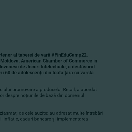
artener al taberei de vară #FinEduCamp22,
licii Moldova, American Chamber of Commerce in
dovenesc de Jocuri Intelectuale, a desfăşurat
ntru 60 de adolescenţii
din toată ţară cu vârsta
iciului promovare a produselor Retail, a abordat
ilor despre noţiunile de bază din domeniul
ntuziasmaţi de cele auzite: au adresat multe întrebări
ni, inflaţie, caduri bancare şi implementarea