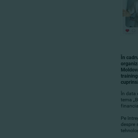
În cadru
organiz
Moldova
training
cuprinsă
În data 
tema „Ba
financia
Pe între
despre s
tehnolog