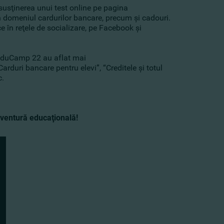
in susţinerea unui test online pe pagina
 domeniul cardurilor bancare, precum şi cadouri.
e în reţele de socializare, pe Facebook şi
inEduCamp 22 au aflat mai
“Carduri bancare pentru elevi”, “Creditele şi totul
c.
ventură educaţională!