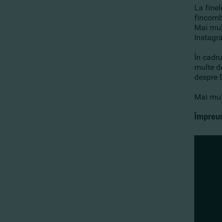
La finel
fincomb
Mai mult
Instagr
În cadr
multe d
despre D
Mai mul
Împreun