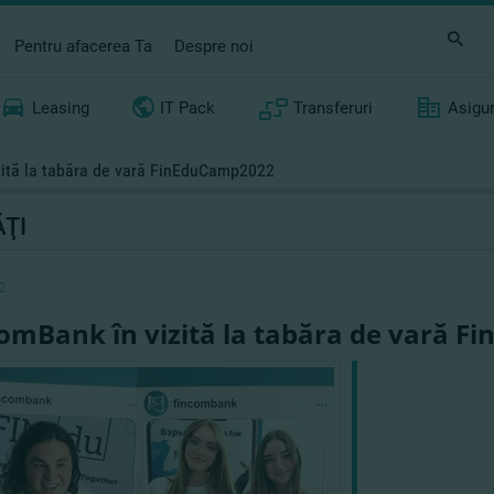
Pentru afacerea Ta
Despre noi
Leasing
IT Pack
Transferuri
Asigu
ită la tabăra de vară FinEduCamp2022
ŢI
2
omBank în vizită la tabăra de vară 