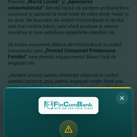
Premiile
„Marcă Locală”
şi
„Aprecierea
consumatorului”
denotă faptul că suntem un brand bine
cunoscut şi apreciat la nivel local de către clinţii noştri şi
nu doar. Ne bucurăm să vedem FinComBank în rândul
cele mai vizibile bănci, care oferă produse şi servicii
inovative şi care satisface aşteptările clienţilor săi.
Un trofeu important obţinut de FinComBank în cadrul
concursului este
„Premiul Companiei Prietenoase
Familiei”
care denotă angajamentul Băncii faţă de
angajaţii săi.
„
Suntem onoraţi pentru distincţia obţinută în cadrul
acestui concurs, grija pentru angajaţii noştri fiind una
dintre priorităţile cheie ale băncii. Bunăstarea fiecărui
membru al echipei, crearea unui mediu de lucru
armonios, precum şi iniţiativele favorabile familiei,
asigură rezultate vizibile în munca de zi cu zi a
angajaţilor noştri
”, a subliniat
Oxana CORTAC, HR
Director, FinComBank
.
Concursul „Marca Comercială a Anului” este organizat
de către Camera de Comerţ şi Industrie, în colaborare cu