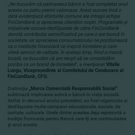
„
Ne bucurăm că palmaresul băncii a fost completat anul
acesta cu patru premii valoroase. Acest succes încă o
dată evidenţiază eforturile comune ale întregii echipe
FinComBank şi aprecierea clienţilor noştri. Programele şi
iniţiativele sociale desfăşurate de către FinComBank
denotă contribuţia semnificativă pe care o are bancă în
societate, iar aprecierea consumatorului ne poziţionează
ca o instituţie financiară ce inspiră încredere şi care
oferă servicii de calitate. În acelaşi timp, fiind o marcă
locală, ne bucurăm că am reuşit să ne consolidăm
poziţia ca un brand de încredere
”, a menţionat
Vitalie
Lungu, Vicepreşedinte al Comitetului de Conducere al
FinComBank, CFO.
Distincţia
„Marca Comercială Responsabilă Social”
subliniază implicarea activă a băncii în viaţa socială.
Astfel, în decursul anului precedent, au fost organizate şi
desfăşurate multe campanii educaţionale, sociale, de
caritate, culturale. Unele dintre acestea deja reprezintă o
tradiţie frumoasă pentru Bancă care îţi are continuitatea
şi anul acesta.