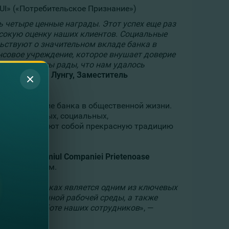
I» («Потребительское Признание»)
ь четыре ценные награды. Этот успех еще раз
сокую оценку наших клиентов. Социальные
ьствуют о значительном вкладе банка в
нсовое учреждение, которое внушает доверие
м брендом, мы рады, что нам удалось
етил
Виталие Лунгу,
Заместитель
ивное участие банка в общественной жизни.
разовательных, социальных,
же представляют собой прекрасную традицию
аграда «
Premiul Companiei Prietenoase
м сотрудникам.
ших сотрудниках является одним из ключевых
ние гармоничной рабочей среды, а также
дневной работе наших сотрудников
», —