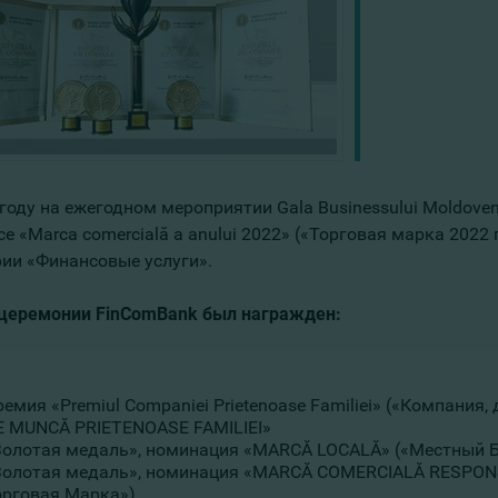
 году на ежегодном мероприятии Gala Businessului Moldov
е «Marca comercială a anului 2022» («Торговая марка 2022
рии «Финансовые услуги».
 церемонии FinComBank был награжден:
емия «Premiul Companiei Prietenoase Familiei» («Компания
E MUNCĂ PRIETENOASE FAMILIEI»
Золотая медаль», номинация «MARCĂ LOCALĂ» («Местный 
Золотая медаль», номинация «MARCĂ COMERCIALĂ RESPONS
орговая Марка»)