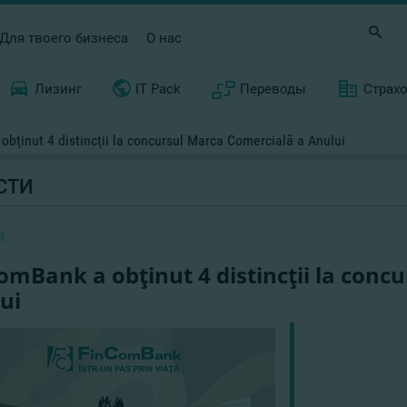
Для твоего бизнеса
О нас
Лизинг
IT Pack
Переводы
Страх
bţinut 4 distincţii la concursul Marca Comercială a Anului
СТИ
3
omBank a obţinut 4 distincţii la conc
ui