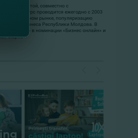
шленной Палатой, совместно с
. Этот конкурс проводится ежегодно с 2003
дами на местном рынке, популяризацию
авителей бизнеса Республики Молдова. В
й Меркурий» в номинации «Бизнес онлайн» и
вая Марка».