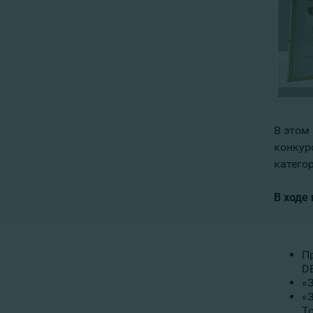
В этом
конкурс
катего
В ходе
Пр
D
«
«
Т