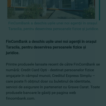
FinComBank a deschis uşile unei noi agenţii în oraşul
Taraclia, pentru deservirea persoanele fizice şi juridice.
FinComBank a deschis uşile unei noi agenţii în oraşul
Taraclia, pentru deservirea persoanele fizice şi
juridice.
Printre produsele lansate recent de către FinComBank se
numără: Credit Card Opti - destinat persoanelor fizice
angajate în câmpul muncii, Creditul Express Simplu –
care poate fi obţinut doar cu buletinul de identitate,
servicii de asigurare în parteneriat cu Grawe Carat. Toate
produsele bancare le găsiţi pe pagina web
fincombank.com.