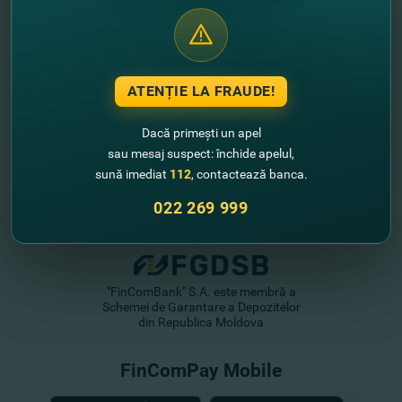
ATENȚIE LA FRAUDE!
Dacă primești un apel
sau mesaj suspect: închide apelul,
sună imediat
112
, contactează banca.
022 269 999
"FinComBank" S.A. este membră a
Schemei de Garantare a Depozitelor
din Republica Moldova
FinComPay Mobile