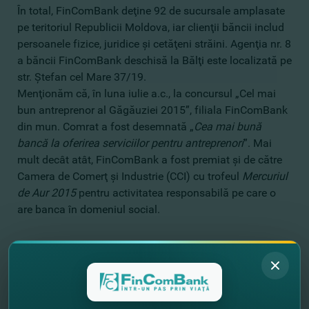
În total, FinComBank deţine 92 de sucursale amplasate
pe teritoriul Republicii Moldova, iar clienţii băncii includ
persoanele fizice, juridice şi cetăţeni străini. Agenţia nr. 8
a băncii FinComBank deschisă la Bălţi este localizată pe
str. Ştefan cel Mare 37/19.
Menţionăm că, în luna iulie a.c., la concursul „Cel mai
bun antreprenor al Găgăuziei 2015”, filiala FinComBank
din mun. Comrat a fost desemnată „
Cea mai bună
bancă la oferirea serviciilor pentru antreprenori
”. Mai
mult decât atât, FinComBank a fost premiat şi de către
Camera de Comerţ şi Industrie (CCI) cu trofeul
Mercuriul
de Aur 2015
pentru activitatea responsabilă pe care o
are banca în domeniul social.
//
Alte noutăţi