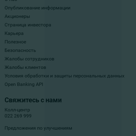
Опубликование информации
Акционеры
Страница инвестора
Карьера
Полезное
Безопасность
Жалобы сотрудников
Жалобы клиентов
Условия обработки и защиты персональных данных
Open Banking API
Свяжитесь с нами
Колл-центр
022 269 999
Предложения по улучшениям