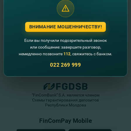
ВНИМАНИЕ МОШЕННИЧЕСТВУ!
Если вы получили подозрительный звонок
или сообщение: завершите разговор,
немедленно позвоните
112
, свяжитесь с банком.
022 269 999
"FinComBank" S.A. является членом
Схемы гарантирования депозитов
Республики Молдова
FinComPay Mobile