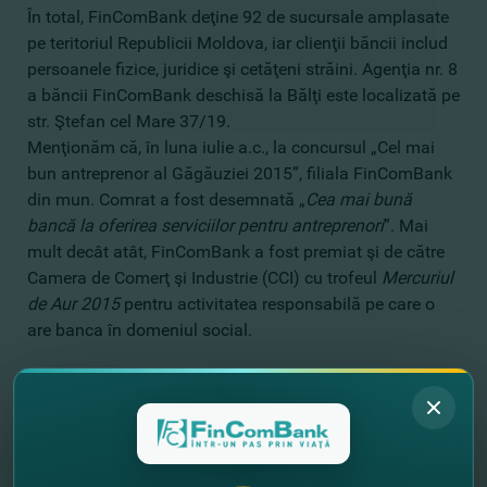
În total, FinComBank deţine 92 de sucursale amplasate
pe teritoriul Republicii Moldova, iar clienţii băncii includ
persoanele fizice, juridice şi cetăţeni străini. Agenţia nr. 8
a băncii FinComBank deschisă la Bălţi este localizată pe
str. Ştefan cel Mare 37/19.
Menţionăm că, în luna iulie a.c., la concursul „Cel mai
bun antreprenor al Găgăuziei 2015”, filiala FinComBank
din mun. Comrat a fost desemnată „
Cea mai bună
bancă la oferirea serviciilor pentru antreprenori
”. Mai
mult decât atât, FinComBank a fost premiat şi de către
Camera de Comerţ şi Industrie (CCI) cu trofeul
Mercuriul
de Aur 2015
pentru activitatea responsabilă pe care o
are banca în domeniul social.
//
Другие новости