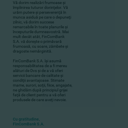
Vă dorim realizări frumoase şi
împlinirea tuturor dorinţelor. Vă
urăm putere şi perseverenţă în
munca asiduă pe care o depuneţi
zilnic, vă dorim succese
remarcabile în toate planurile şi
începuturile dumneavostră. Mai
mult decât atât, FinComBank
S.A. vă doreşte o primăvară
frumoasă, cu soare, zâmbete şi
dragoste nemărginită.
FinComBank S.A. îşi asumă
responsabilitatea de a fi mereu
alături de Dvs şi de a vă oferi
servicii bancare de calitate şi
condiţii avantajoase. Stimate
mame, surori, soţii, fiice, angajate,
ne ghidăm după principiul grijei
faţă de client pentru a vă oferi
produsele de care aveţi nevoie.
Cu gratitudine,
FinComBank S.A.