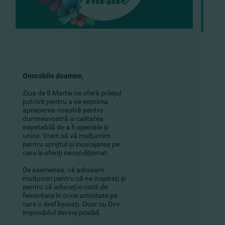
Onorabile doamne,
Ziua de 8 Martie ne oferă prilejul
potrivit pentru a ne exprima
aprecierea noastră pentru
dumneavostră şi calitatea
irepetabilă de a fi speciale şi
unice. Vrem să vă mulţumim
pentru sprijitul şi încurajarea pe
care le oferiţi necondiţionat.
De asemenea, vă adresăm
mulţumiri pentru că ne inspiraţi şi
pentru că aduceţi o notă de
feminitate în orice activitate pe
care o desfăşuraţi. Doar cu Dvs
imposibilul devine posibil.