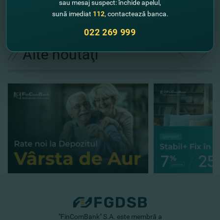
sau mesaj suspect: închide apelul,
sună imediat
112
, contactează banca.
022 269 999
//
Alte noutăţi
"FinComBank" S.A. este membră a