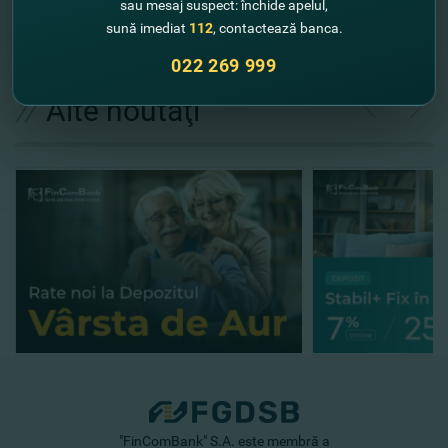
sau mesaj suspect: închide apelul,
sună imediat
112
, contactează banca.
022 269 999
//
Alte noutăţi
"FinComBank" S.A. este membră a