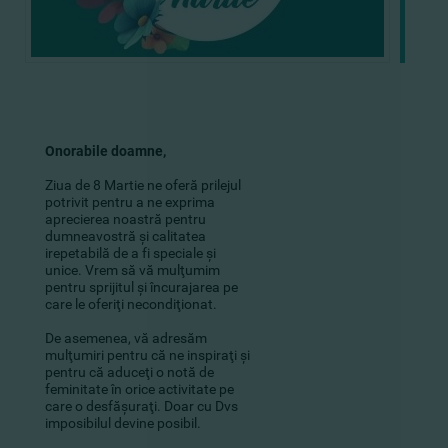
Onorabile doamne,
Ziua de 8 Martie ne oferă prilejul
potrivit pentru a ne exprima
aprecierea noastră pentru
dumneavostră şi calitatea
irepetabilă de a fi speciale şi
unice. Vrem să vă mulţumim
pentru sprijitul şi încurajarea pe
care le oferiţi necondiţionat.
De asemenea, vă adresăm
mulţumiri pentru că ne inspiraţi şi
pentru că aduceţi o notă de
feminitate în orice activitate pe
care o desfăşuraţi. Doar cu Dvs
imposibilul devine posibil.