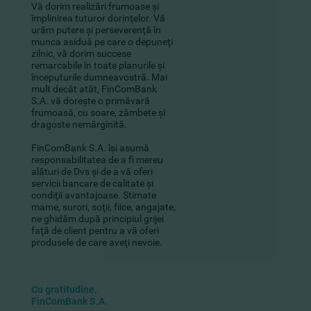
Vă dorim realizări frumoase şi
împlinirea tuturor dorinţelor. Vă
urăm putere şi perseverenţă în
munca asiduă pe care o depuneţi
zilnic, vă dorim succese
remarcabile în toate planurile şi
începuturile dumneavostră. Mai
mult decât atât, FinComBank
S.A. vă doreşte o primăvară
frumoasă, cu soare, zâmbete şi
dragoste nemărginită.
FinComBank S.A. îşi asumă
responsabilitatea de a fi mereu
alături de Dvs şi de a vă oferi
servicii bancare de calitate şi
condiţii avantajoase. Stimate
mame, surori, soţii, fiice, angajate,
ne ghidăm după principiul grijei
faţă de client pentru a vă oferi
produsele de care aveţi nevoie.
Cu gratitudine,
FinComBank S.A.