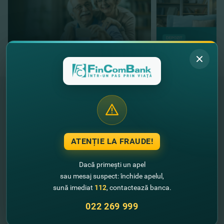
"FinComBank" S.A. este membră a
Schemei de Garantare a Depozitelor
din Republica Moldova
ATENȚIE LA FRAUDE!
FinComPay Mobile
Dacă primești un apel
sau mesaj suspect: închide apelul,
sună imediat
112
, contactează banca.
022 269 999