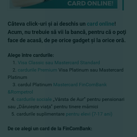
Câteva click-uri şi ai deschis un
card online
!
Acum, nu trebuie să vii la bancă, pentru că o poţi
face de acasă, de pe orice gadget şi la orice oră.
Alege între cardurile:
1.
Visa Classic sau Mastercard Standard
2.
cardurile Premium
Visa Platinum sau Mastercard
Platinum
3. cardul Platinum
Mastercard FinComBank
&Rompetrol
4.
cardurile sociale
„Vârsta de Aur” pentru pensionari
sau „Dăruieşte viaţa” pentru tinere mămici
5. cardurile suplimentare
pentru elevi (7-17 ani)
De ce alegi un card de la FinComBank: