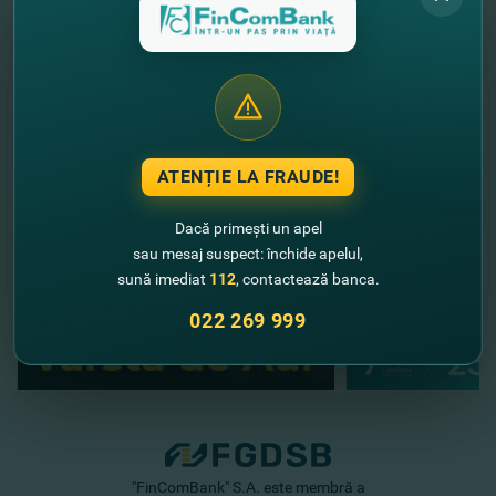
cu
serviciul 3D-Secure
.
Deschide cardul online
ACUM
!
//
Alte noutăţi
ATENȚIE LA FRAUDE!
Dacă primești un apel
sau mesaj suspect: închide apelul,
sună imediat
112
, contactează banca.
022 269 999
"FinComBank" S.A. este membră a