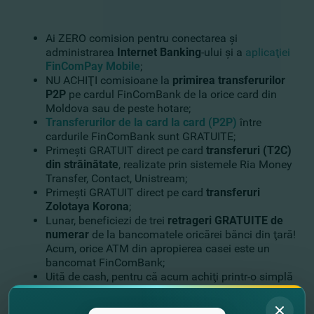
Ai ZERO comision pentru conectarea şi
administrarea
Internet Banking
-ului şi a
aplicaţiei
FinComPay Mobile
;
NU ACHIŢI comisioane la
primirea transferurilor
P2P
pe cardul FinComBank de la orice card din
Moldova sau de peste hotare;
Transferurilor de la card la card (P2P)
între
cardurile FinComBank sunt GRATUITE;
Primeşti GRATUIT direct pe card
transferuri (T2C)
din străinătate
, realizate prin sistemele Ria Money
Transfer, Contact, Unistream;
Primeşti GRATUIT direct pe card
transferuri
Zolotaya Korona
;
Lunar, beneficiezi de trei
retrageri GRATUITE de
numerar
de la bancomatele oricărei bănci din ţară!
Acum, orice ATM din apropierea casei este un
bancomat FinComBank;
Uită de cash, pentru că acum achiţi printr-o simplă
atingere, folosind
tehnologia Contactless
;
Efectuezi plăţi prin Internet în maximă siguranţă