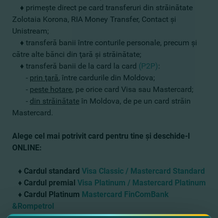
♦
primeşte direct pe card transferuri din străinătate
Zolotaia Korona, RIA Money Transfer, Contact şi
Unistream;
♦
transferă banii între conturile personale, precum şi
către alte bănci din ţară şi străinătate;
♦
transferă banii de la card la card
(Р2Р)
:
-
prin ţară
, între cardurile din Moldova;
-
peste hotare
, pe orice card Visa sau Mastercard;
-
din străinătate
în Moldova, de pe un card străin
Mastercard.
Alege cel mai potrivit card pentru tine şi deschide-l
ONLINE:
♦
Cardul standard
Visa Classic / Mastercard Standard
♦ Cardul premia
l
Visa Platinum / Mastercard Platinum
♦ Cardul Platinum
Mastercard FinComBank
&Rompetrol
♦ Cardul suplimentar
pentru elevi _(7-17 лет)