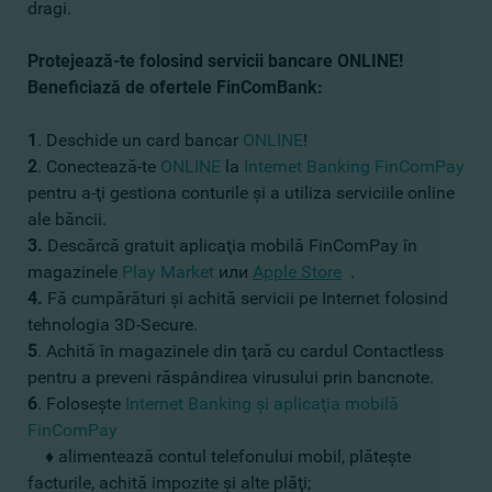
dragi.
Protejează-te folosind servicii bancare ONLINE!
Beneficiază de ofertele FinComBank
:
1
. Deschide un card bancar
ONLINE
!
2
. Conectează-te
ONLINE
la
Internet Banking FinComPay
pentru a-ţi gestiona conturile şi a utiliza serviciile online
ale băncii.
3.
Descărcă gratuit aplicaţia mobilă FinComPay în
magazinele
Play Market
или
Apple Store
.
4.
Fă cumpărături şi achită servicii pe Internet folosind
tehnologia 3D-Secure.
5
. Achită în magazinele din ţară cu cardul Contactless
pentru a preveni răspândirea virusului prin bancnote.
6
. Foloseşte
Internet Banking şi aplicaţia mobilă
FinComPay
♦
alimentează contul telefonului mobil, plăteşte
facturile, achită impozite şi alte plăţi;