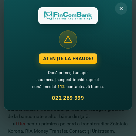
♦ Cardul social
„Vârsta de aur” / „Dăruieşte viaţa”
La deschiderea ONLINE unui card standard, social,
precum şi unui card suplimentar pentru elevi
Mastercard Standard sau Visa Classic, vei achita:
♦
0 lei
pentru deschiderea cardului;
♦
0 lei
pentru conectarea şi deservirea lunară Internet
banking FinComPay;
ATENȚIE LA FRAUDE!
♦
0 lei
pentru transferuri de la card la card (P2P) între
cardurile FinComBank;
Dacă primești un apel
sau mesaj suspect: închide apelul,
♦
0 lei
la primirea transferurilor Р2Р pe cardul
sună imediat
112
, contactează banca.
FinComBank de pe orice alt card, deschis în Moldova
sau străinătate;
022 269 999
♦
0 lei
pentru primele trei retrageri de numerar de la
bancomatele FinComBank şi încă trei retrageri gratuite
de la bancomatele altor bănci din ţară;
♦
0 lei
pentru primirea pe card a transferurilor Zolotaia
Korona, RIA Money Transfer, Contact şi Unistream.