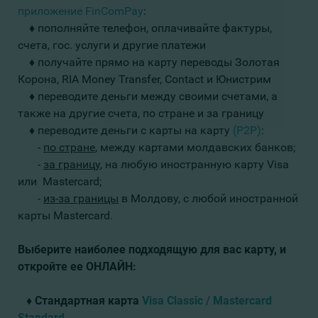
приложение FinComPay
:
♦
пополняйте телефон, оплачивайте фактуры,
счета, гос. услуги и другие платежи
♦
получайте прямо на карту переводы Золотая
Корона, RIA Money Transfer, Contact и Юнистрим
♦
переводите деньги между своими счетами, а
также на другие счета, по стране и за границу
♦
переводите деньги с карты на карту
(Р2Р)
:
-
по стране
, между картами молдавских банков;
-
за границу
, на любую иностранную карту Visa
или Mastercard;
-
из-за границы
в Молдову, с любой иностранной
карты Mastercard.
Выберите наиболее подходящую для вас карту, и
откройте ее ОНЛАЙН:
♦
Стандартная карта
Visa Classic / Mastercard
Standard