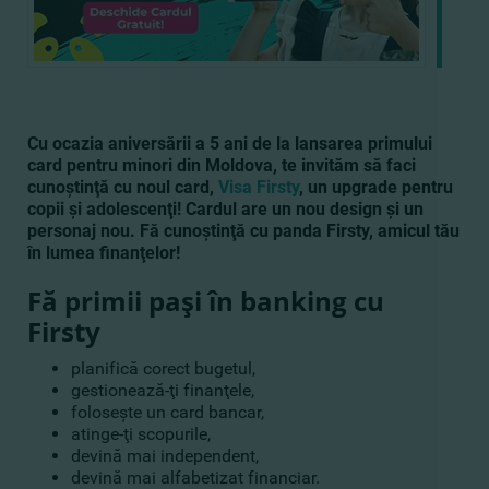
Cu ocazia aniversării a 5 ani de la lansarea primului
card pentru minori din Moldova, te invităm să faci
cunoştinţă cu noul card,
Visa Firsty
, un upgrade pentru
copii şi adolescenţi! Cardul are un nou design şi un
personaj nou. Fă cunoştinţă cu panda Firsty, amicul tău
în lumea finanţelor!
Fă primii paşi în banking cu
Firsty
planifică corect bugetul,
gestionează-ţi finanţele,
foloseşte un card bancar,
atinge-ţi scopurile,
devină mai independent,
devină mai alfabetizat financiar.