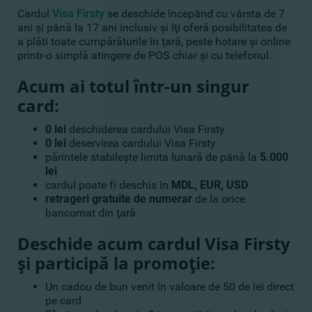
Cardul
Visa Firsty
se deschide începând cu vârsta de 7
ani şi până la 17 ani inclusiv şi îţi oferă posibilitatea de
a plăti toate cumpărăturile în ţară, peste hotare şi online
printr-o simplă atingere de POS chiar şi cu telefonul.
Acum ai totul într-un singur
card:
0 lei
deschiderea cardului Visa Firsty
0 lei
deservirea cardului Visa Firsty
părintele stabileşte limita lunară de până la
5.000
lei
cardul poate fi deschis în
MDL, EUR, USD
retrageri gratuite de numerar
de la orice
bancomat din ţară
Deschide acum cardul Visa Firsty
şi participă la promoţie:
Un cadou de bun venit în valoare de 50 de lei direct
pe card