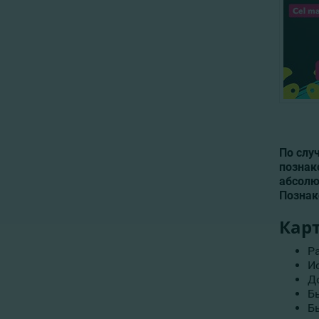
По слу
познак
абсолю
Познак
Карт
Р
И
Д
Б
Б