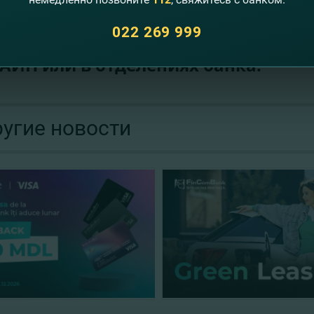
акции: до 5 июля 2023 г.
022 269 999
ойте карту Visa Firsty прямо сейча
АЙН
или в отделениях банка.
угие новости