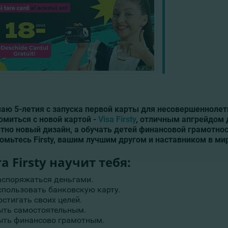
чаю 5-летия с запуска первой карты для несовершеннолет
омиться с новой картой -
Visa Firsty
, отличным апгрейдом 
тно новый дизайн, а обучать детей финансовой грамотност
омьтесь Firsty, вашим лучшим другом и наставником в ми
а Firsty научит тебя:
аспоряжаться деньгами.
спользовать банковскую карту.
остигать своих целей.
ыть самостоятельным.
ыть финансово грамотным.