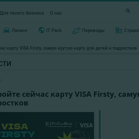
Для твоего бизнеса
О нас
Лизинг
IT Pack
Переводы
Страх
ас карту VISA Firsty, самую крутую карту для детей и подростков
СТИ
3
ойте сейчас карту VISA Firsty, сам
ростков