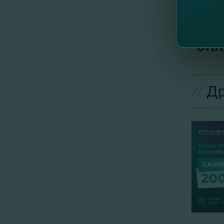
Период 
Откр
ОНЛ
//
Др