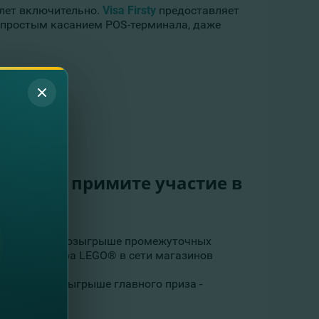
 лет включительно.
Visa Firsty
предоставляет
, простым касанием POS-терминала, даже
сейчас и примите участие в
 ежемесячном розыгрыше промежуточных
крутого набора LEGO® в сети магазинов
частвуй в розыгрыше главного приза -
 в Дании.