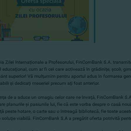
a Zilei Internaţionale a Profesorului, FinComBank S.A. transmite
 educaţional, cum ar fi cei care activează în grădiniţe, şcoli, gimna
nt superior! Vă mulţumim pentru aportul adus în formarea generaţ
bili şi dedicaţi meseriei precum aţi fost anterior.
inţa de a aduce un omagiu celor care ne învaţă, FinComBank S.A. 
are planurile şi pasiunile lui, fie că este vorba despre o casă no
ă peste hotare, o carte sau o întreagă bibliotecă, fie toate aces
 soluţie viabilă. FinComBank S.A a pregătit oferta potrivită pentr