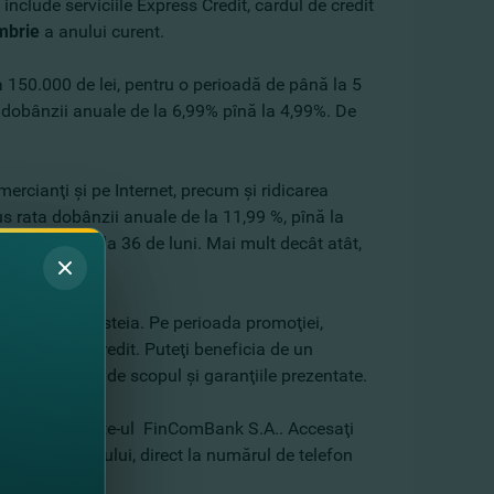
nclude serviciile Express Credit, cardul de credit
ombrie
a anului curent.
la 150.000 de lei, pentru o perioadă de până la 5
a dobânzii anuale de la 6,99% pînă la 4,99%. De
rcianţi şi pe Internet, precum şi ridicarea
 rata dobânzii anuale de la 11,99 %, pînă la
ermen de pînă la 36 de luni. Mai mult decât atât,
io dobândă.
renovarea acesteia. Pe perioada promoţiei,
imul an de credit. Puteţi beneficia de un
, în funcţie de scopul şi garanţiile prezentate.
larul de pe site-ul FinComBank S.A.. Accesaţi
erare a creditului, direct la numărul de telefon