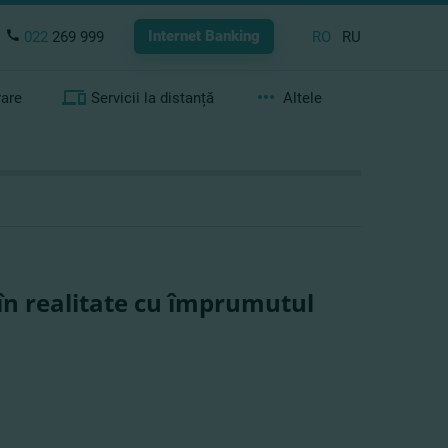
Internet Banking
022
269 999
RO
RU
rare
Servicii la distanță
Altele
 în realitate cu împrumutul