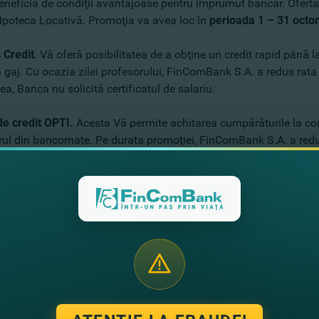
eneficia de condiţii avantajoase pentru împrumut bancar. Oferta i
 Ipoteca Locativă. Promoţia va avea loc în
perioada 1 – 31 oct
 Credit
. Vă oferă posibilitatea de a obţine un credit rapid până 
ă gaj. Cu ocazia zilei profesorului, FinComBank S.A. a redus rat
, Banca nu solicită certificatul de salariu.
de credit OPTI.
Acesta Vă permite achitarea cumpărăturile la come
ul din bancomate. Pe durata promoţiei, FinComBank S.A. a redus
ardul de credit OPTI oferă un credit pînă la 150.000 de lei, pe t
oarceţi împrumutul în termen de 60 de zile, atunci nu plătiţi nic
locativă.
Serviciul dat Vă permite cumpărarea casei dorite sau 
ank S.A. propune o rată anuală preferenţială de 6,99% pentru pr
 pentru o perioadă de până la 20 de ani, în suma de pînă la 100%
 decât atât, puteţi socilita un
Credit ONLINE
, completând formu
completaţi casetele de pe site şi primiţi un SMS cu decizia de elib