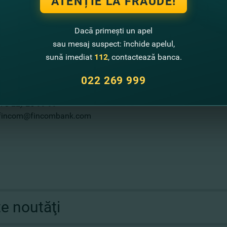
ATENȚIE LA FRAUDE!
l să Vă bucuraţi de roadele muncii voastre! FinComBank S.A. Vă v
Dacă primești un apel
 afla condiţiile de îmrumut, accesaţi
link-ul
.
sau mesaj suspect: închide apelul,
sună imediat
112
, contactează banca.
a este valabilă până pe 31 octombrie 2018.
022 269 999
mai multe informaţii:
373-22) 26-99-99
fincom@fincombank.com
te noutăţi