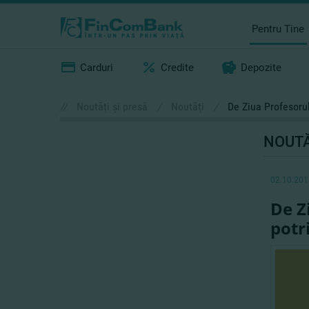
Pentru Tine
Carduri
Credite
Depozite
//
Noutăţi şi presă
/
Noutăţi
/
De Ziua Profesorul
NOUTĂ
02.10.201
De Z
potri