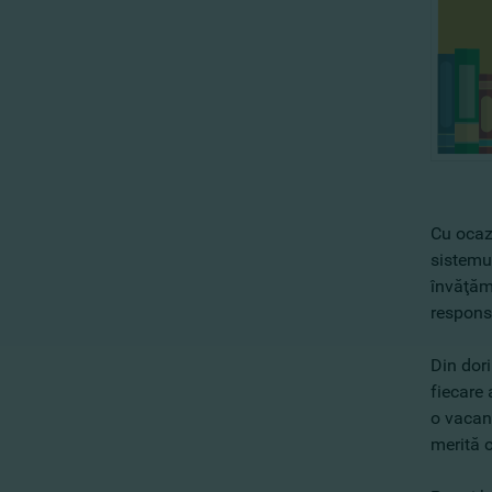
Cu ocazi
sistemul
învăţămâ
responsa
Din dor
fiecare 
o vacanţ
merită o