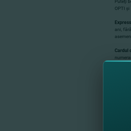
Puteţi b
OPTI şi
Express
ani, făr
asemenea
Cardul 
numerar
9,99%. C
dacă înt
Ipoteca 
FinComB
împrumut
Mai mult
link-ul
, 
mobil.