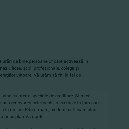
 urări de bine persoanelor care activează în
zii, licee, şcoli profesionale, colegii şi
iilor viitoare. Vă urăm să fiţi la fel de
vine cu oferte speciale de creditare. Ştim că
uă sau renovarea celei vechi, o excursie în ţară sau
tea la un loc. Prin urmare, credem că fiecare plan
u orice plan Vă doriţi.