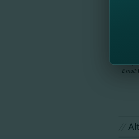
E timpu
Pentru a
Promoţi
Pentru 
Теl.: (+
E-mail:
//
Al