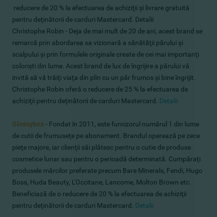
reducere de 20 % la efectuarea de achiziţii şi livrare gratuită
pentru deţinătorii de carduri Mastercard. Detalii
Christophe Robin - Deja de mai mult de 20 de ani, acest brand se
remarcă prin abordarea sa vizionară a sănătăţii părului şi
scalpului şi prin formulele originale create de cei mai importanţi
colorişti din lume. Acest brand de lux de îngrijire a părului vă
invită să vă trăiţi viaţa din plin cu un păr frumos şi bine îngrijit.
Christophe Robin oferă o reducere de 25 % la efectuarea de
achiziţii pentru deţinătorii de carduri Mastercard.
Detalii
Glossybox
- Fondat în 2011, este furnizorul numărul 1 din lume
de cutii de frumuseţe pe abonament. Brandul operează pe zece
pieţe majore, iar clienţii săi plătesc pentru o cutie de produse
cosmetice lunar sau pentru o perioadă determinată. Cumpăraţi
produsele mărcilor preferate precum Bare Minerals, Fendi, Hugo
Boss, Huda Beauty, L'Occitane, Lancome, Molton Brown etc.
Beneficiază de o reducere de 20 % la efectuarea de achiziţii
pentru deţinătorii de carduri Mastercard.
Detalii