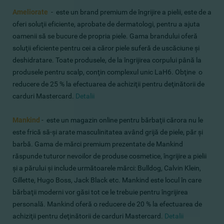
Ameliorate
- este un brand premium de îngrijire a pielii, este de a
oferi soluţii eficiente, aprobate de dermatologi, pentru a ajuta
oamenii să se bucure de propria piele. Gama brandului oferă
soluţii eficiente pentru cei a căror piele suferă de uscăciune şi
deshidratare. Toate produsele, de la îngrijirea corpului până la
produsele pentru scalp, conţin complexul unic LaH6. Obţine o
reducere de 25 % la efectuarea de achiziţii pentru deţinătorii de
carduri Mastercard.
Detalii
Mankind
- este un magazin online pentru bărbaţii cărora nu le
este frică să-şi arate masculinitatea având grijă de piele, păr şi
barbă. Gama de mărci premium prezentate de Mankind
răspunde tuturor nevoilor de produse cosmetice, îngrijire a pielii
şi a părului şi include următoarele mărci: Bulldog, Calvin Klein,
Gillette, Hugo Boss, Jack Black etc. Mankind este locul în care
bărbaţii moderni vor găsi tot ce le trebuie pentru îngrijirea
personală.
Mankind oferă o reducere de 20 % la efectuarea de
achiziţii pentru deţinătorii de carduri Mastercard.
Detalii