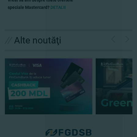
Vreai să afli despre toate ofertele
speciale Mastercard?
DETALII
//
Alte noutăţi