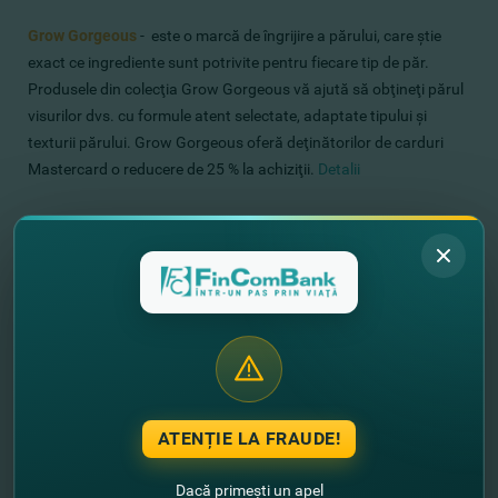
Grow Gorgeous
- este o marcă de îngrijire a părului, care ştie
exact ce ingrediente sunt potrivite pentru fiecare tip de păr.
Produsele din colecţia Grow Gorgeous vă ajută să obţineţi părul
visurilor dvs. cu formule atent selectate, adaptate tipului şi
texturii părului. Grow Gorgeous oferă deţinătorilor de carduri
Mastercard o reducere de 25 % la achiziţii.
Detalii
LOOKFANTASTIC
- este platforma online nr. 1 în domeniul
înfrumuseţării premium din Europa, cu o selecţie de 22.000 de
produse de la mărci de top, inclusiv Dolce & Gabbana, Eve Lom,
La Mer, MAC, Kérastase şi Yves Saint Laurent. Site-ul conţine
peste 650 de mărci de frumuseţe premium pentru a vă ajuta să
arătaţi fantastic! Oferind sfaturi de specialitate celor 1,4
milioane de utilizatori zilnici, LOOKFANTASTIC satisface toate
nevoile dvs. de frumuseţe, de la sfaturi de îngrijire a pielii şi a
părului până la lifehack-uri populare. Benefiaciază de o reducere
ATENȚIE LA FRAUDE!
de 20 % la efectuarea de achiziţii pentru deţinătorii de carduri
Mastercard.
Detalii
Dacă primești un apel