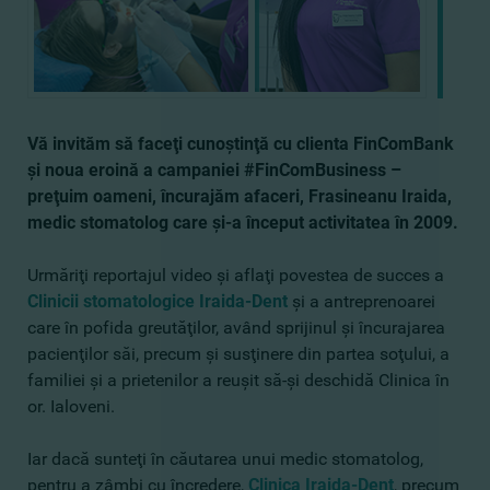
Vă invităm să faceţi cunoştinţă cu clienta FinComBank
şi noua eroină a campaniei #FinComBusiness –
preţuim oameni, încurajăm afaceri, Frasineanu Iraida,
medic stomatolog care şi-a început activitatea în 2009.
Urmăriţi reportajul video şi aflaţi povestea de succes a
Clinicii stomatologice Iraida-Dent
şi a antreprenoarei
care în pofida greutăţilor, având sprijinul şi încurajarea
pacienţilor săi, precum şi susţinere din partea soţului, a
familiei şi a prietenilor a reuşit să-şi deschidă Clinica în
or. Ialoveni.
Iar dacă sunteţi în căutarea unui medic stomatolog,
pentru a zâmbi cu încredere,
Clinica Iraida-Dent
, precum