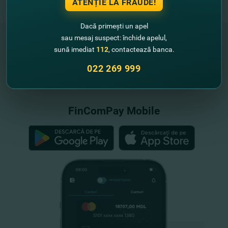
ATENȚIE LA FRAUDE!
Dacă primești un apel
sau mesaj suspect: închide apelul,
sună imediat
112
, contactează banca.
"FinComBank" S.A. este membră a
022 269 999
Schemei de Garantare a Depozitelor
din Republica Moldova
FinComPay Mobile