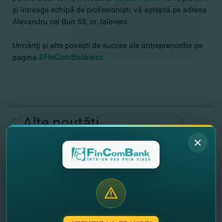
şi întreaga echipă de profesionişti, vă aşteptă pe adresa
Alexandru cel Bun 53, or. Ialoveni.
Urmăriţi şi alte poveşti de succes ale antreprenorilor pe
pagina
#FinComBusiness
.
//
Alte noutăţi