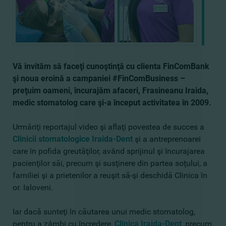
Vă invităm să faceţi cunoştinţă cu clienta FinComBank
şi noua eroină a campaniei #FinComBusiness –
preţuim oameni, încurajăm afaceri, Frasineanu Iraida,
medic stomatolog care şi-a început activitatea în 2009.
Urmăriţi reportajul video şi aflaţi povestea de succes a
Clinicii stomatologice Iraida-Dent
şi a antreprenoarei
care în pofida greutăţilor, având sprijinul şi încurajarea
pacienţilor săi, precum şi susţinere din partea soţului, a
familiei şi a prietenilor a reuşit să-şi deschidă Clinica în
or. Ialoveni.
Iar dacă sunteţi în căutarea unui medic stomatolog,
pentru a zâmbi cu încredere,
Clinica Iraida-Dent
, precum