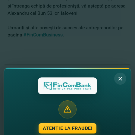
şi întreaga echipă de profesionişti, vă aşteptă pe adresa
Alexandru cel Bun 53, or. Ialoveni.
Urmăriţi şi alte poveşti de succes ale antreprenorilor pe
pagina
#FinComBusiness
.
//
Alte noutati
ATENȚIE LA FRAUDE!