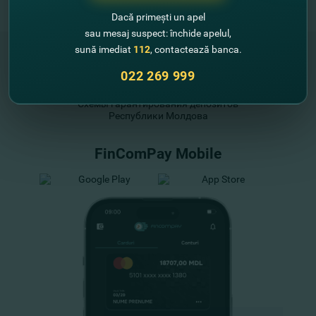
Dacă primești un apel
sau mesaj suspect: închide apelul,
sună imediat
112
, contactează banca.
022 269 999
"FinComBank" S.A. является членом
Схемы гарантирования депозитов
Республики Молдова
FinComPay Mobile