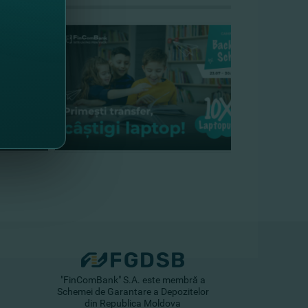
"FinComBank" S.A. este membră a
Schemei de Garantare a Depozitelor
din Republica Moldova