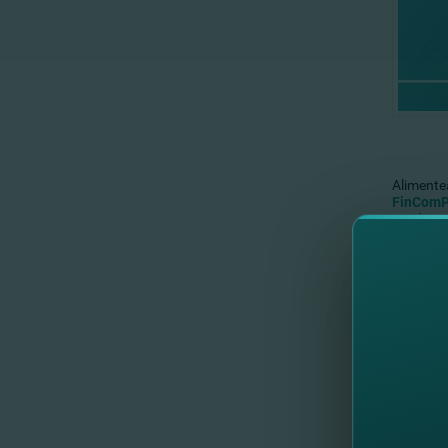
Alimente
FinCom
sau lapt
1) Select
2) Select
su
plineşt
Îţi reco
progra
Detalii 
//
Al