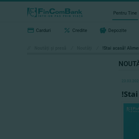
Pentru Tine
Carduri
Credite
Depozite
//
Noutăţi şi presă
/
Noutăţi
/
!Stai acasă! Alime
NOUTĂ
23.03.202
!Sta