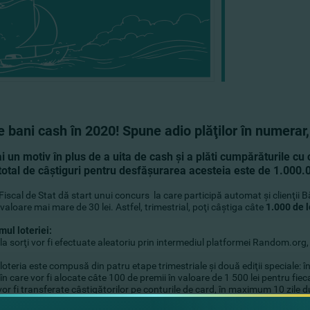
e bani cash în 2020! Spune adio plăţilor în numerar, 
 un motiv în plus de a uita de cash şi a plăti cumpărăturile cu 
total de câştiguri pentru desfăşurarea acesteia este de 1.000.0
 Fiscal de Stat dă start unui concurs la care participă automat şi clienţii
 valoare mai mare de 30 lei. Astfel, trimestrial, poţi câştiga câte
1.000 de l
ul loteriei:
 la sorţi vor fi efectuate aleatoriu prin intermediul platformei Random.org,
 loteria este compusă din patru etape trimestriale şi două ediţii speciale: î
 în care vor fi alocate câte 100 de premii în valoare de 1 500 lei pentru fie
vor fi transferate câştigătorilor pe conturile de card, în maximum 10 zile du
ai multe detalii despre
Loteria Fiscală
, accesează pagina web a Serviciul 