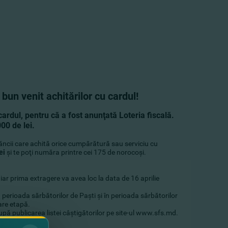
bun venit achitărilor cu cardul!
cardul, pentru că a fost anunţată Loteria fiscală.
00 de lei.
 Băncii care achită orice cumpărătură sau serviciu cu
ei
şi te poţi număra printre cei 175 de norocoşi.
 iar prima extragere va avea loc la data de 16 aprilie
n perioada sărbătorilor de Paşti şi în perioada sărbătorilor
care etapă.
pă publicarea listei câştigătorilor pe site-ul
www.sfs.md
.
Fiscal de Stat.