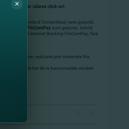
e online
în doar câteva click-uri
.
Mastercard Standard Contactless) este gratuită.
bile Banking FinComPay
sunt gratuite. Achită
lick-uri, folosind Internet Banking FinComPay, fără
sioane.
C
de peste hotare, realizate prin sistemele Ria
Bank şi primele trei de la bancomatele oricărei
a click-uri!