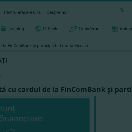
Pentru afacerea Ta
Despre noi
Leasing
IT Pack
Transferuri
Asigu
e la FinComBank şi participă la Loteria Fiscală
ŢI
0
tă cu cardul de la FinComBank şi partic