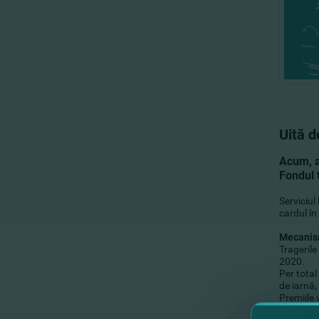
Uită d
Acum, ai
Fondul 
Serviciul
cardul în
Mecanism
Tragerile
2020.
Per total
de iarnă,
Premiile 
Pentru m