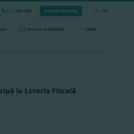
Internet Banking
022
269 999
RO
RU
rare
Servicii la distanță
Altele
ipă la Loteria Fiscală