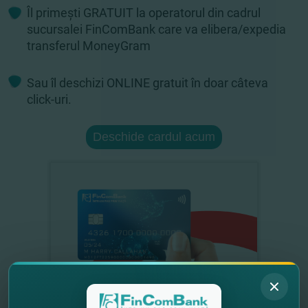
Îl primești GRATUIT la operatorul din cadrul
sucursalei FinComBank care va elibera/expedia
transferul MoneyGram
Sau îl deschizi ONLINE gratuit în doar câteva
click-uri.
Deschide cardul acum