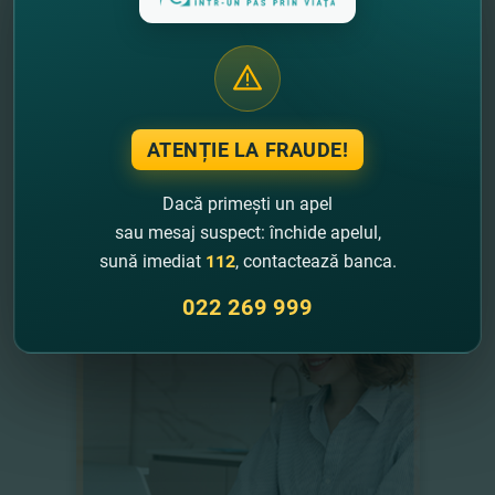
ATENȚIE LA FRAUDE!
ALTE PRODUSE ONLINE:
Dacă primești un apel
sau mesaj suspect: închide apelul,
sună imediat
112
, contactează banca.
022 269 999