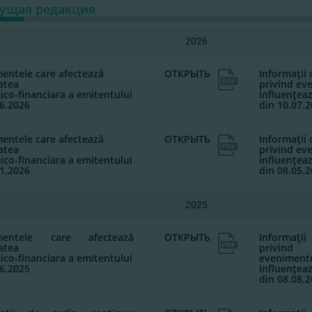
кущая редакция
2026
entele care afectează
ОТКРЫТЬ
Informaţii
tatea
privind ev
co-financiara a emitentului
influenţea
06.2026
din 10.07.
entele care afectează
ОТКРЫТЬ
Informaţii
tatea
privind ev
co-financiara a emitentului
influenţea
01.2026
din 08.05.
2025
mentele care afectează
ОТКРЫТЬ
Informaţ
tatea
privind
co-financiara a emitentului
evenimente
06.2025
influenţea
din 08.08.