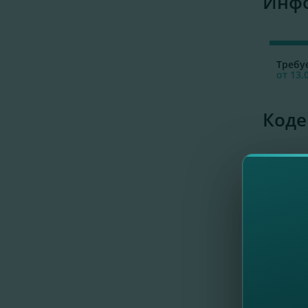
Инфо
Требу
от 13.
Коде
Кодек
Инф
согл