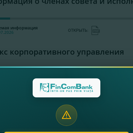
рмация о членах совета и испол
емая информация
ОТКРЫТЬ:
07.2026
кс корпоративного управления
с
Деклараци
ОТКРЫТЬ:
корпорат
управлен
"Соблюдай
ормация относительно акци
асованно действующих лиц