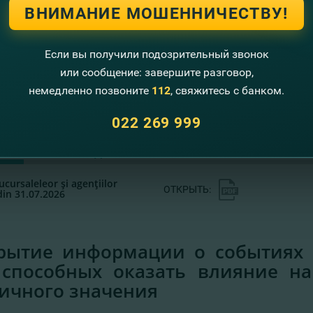
ВНИМАНИЕ МОШЕННИЧЕСТВУ!
Если вы получили подозрительный звонок
рмация
ОТКРЫТЬ:
или сообщение: завершите разговор,
2026
немедленно позвоните
112
, свяжитесь с банком.
ый список подразделений
022 269 999
ный список отделения и агентств
ucursaleleor şi agenţiilor
ОТКРЫТЬ:
 din 31.07.2026
рытие информации о событиях 
способных оказать влияние на
ичного значения