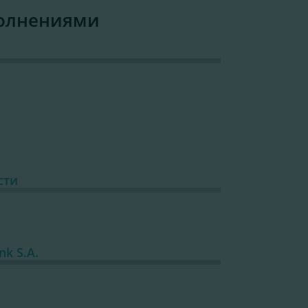
полнениями
сти
k S.A.