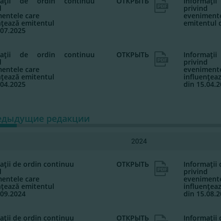
maţii de ordin continuu
ОТКРЫТЬ
Informaţ
d
privind
entele care
evenimente
nţează emitentul
emitentul 
.07.2025
maţii de ordin continuu
ОТКРЫТЬ
Informaţ
d
privind
entele care
evenimente
nţează emitentul
influenţea
.04.2025
din 15.04.
едыдущие редакции
2024
aţii de ordin continuu
ОТКРЫТЬ
Informaţii
d
privind
entele care
evenimente
nţează emitentul
influenţea
.09.2024
din 15.08.
aţii de ordin continuu
ОТКРЫТЬ
Informaţii