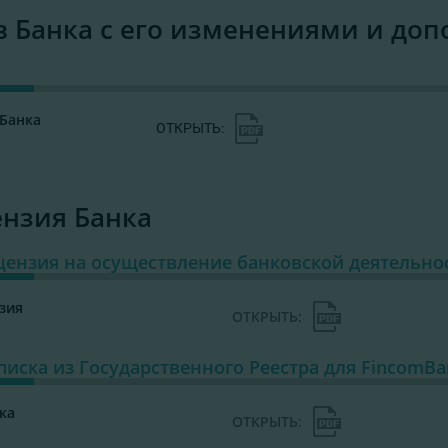
в Банка с его изменениями и до
ав Банка
ОТКРЫТЬ:
нзия Банка
ензия на осуществление банковской деятельно
зия
ОТКРЫТЬ:
иска из Государственного Реестра для FincomBan
ка
ОТКРЫТЬ: