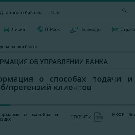
Для твоего бизнеса
О нас
Лизинг
IT Pack
Переводы
Страх
управлении банка
РМАЦИЯ ОБ УПРАВЛЕНИИ БАНКА
ормация о способах подачи и 
б/претензий клиентов
рмация о жалобах и
НКФР - Вн
ОТКРЫТЬ:
нзиях