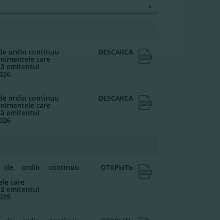
 de ordin continuu
DESCARCA
enimentele care
ză emitentul
2026
 de ordin continuu
DESCARCA
enimentele care
ză emitentul
2026
ii de ordin continuu
ОТКРЫТЬ
le care
ză emitentul
2025