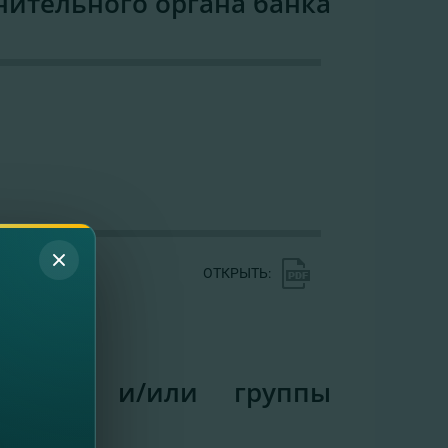
нительного органа банка
я о
ОТКРЫТЬ:
ивном
ии
 и объясняй"
онеров и/или группы