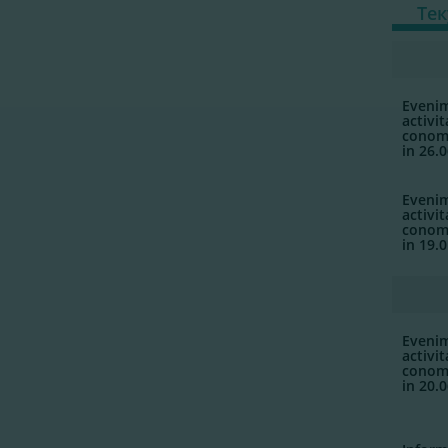
Те
Evenim
activi
conomi
in 26.
Evenim
activi
conomi
in 19.
Eveni
activi
conomi
in 20.