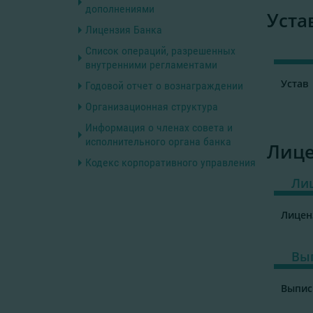
дополнениями
Уста
Лицензия Банка
Список операций, разрешенных
внутренними регламентами
Уст
Годовой отчет о вознаграждении
Организационная структура
Информация о членах совета и
исполнительного органа банка
Лице
Кодекс корпоративного управления
Лиц
Информация относительно
акционеров и/или группы
согласованно действующих лиц
Лицен
Полный список подразделений
Раскрытие информации о событиях
Вып
и действиях, влияющих или
способных оказать влияние на
Выпис
деятельность субъекта публичного
значения