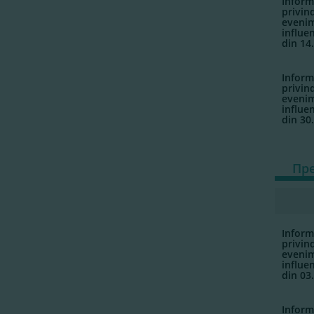
Infor
privin
evenim
influe
din 14
Infor
privin
evenim
influe
din 30
Пр
Inform
privin
evenim
influe
din 03
Inform