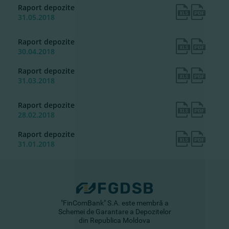
Raport depozite
31.05.2018
Raport depozite
30.04.2018
Raport depozite
31.03.2018
Raport depozite
28.02.2018
Raport depozite
31.01.2018
"FinComBank" S.A. este membră a
Schemei de Garantare a Depozitelor
din Republica Moldova