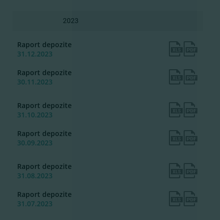
2023
Raport depozite
31.12.2023
Raport depozite
30.11.2023
Raport depozite
31.10.2023
Raport depozite
30.09.2023
Raport depozite
31.08.2023
Raport depozite
31.07.2023