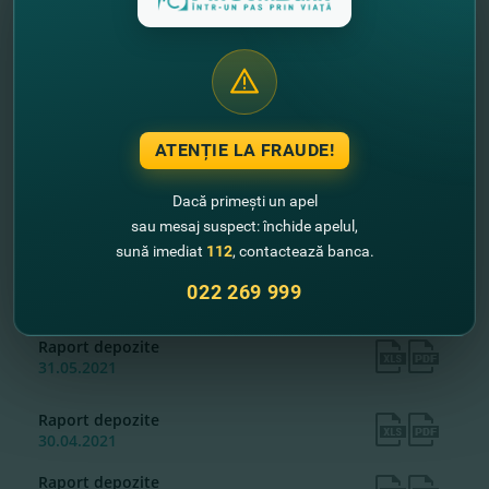
Raport depozite
31.10.2021
Raport depozite
30.09.2021
Raport depozite
ATENȚIE LA FRAUDE!
31.08.2021
Dacă primești un apel
Raport depozite
sau mesaj suspect: închide apelul,
31.07.2021
sună imediat
112
, contactează banca.
Raport depozite
022 269 999
30.06.2021
Raport depozite
31.05.2021
Raport depozite
30.04.2021
Raport depozite