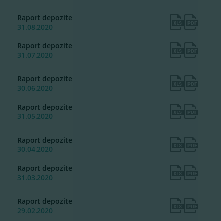
Raport depozite
31.08.2020
Raport depozite
31.07.2020
Raport depozite
30.06.2020
Raport depozite
31.05.2020
Raport depozite
30.04.2020
Raport depozite
31.03.2020
Raport depozite
29.02.2020