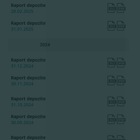
Raport depozite
28.02.2025
Raport depozite
31.01.2025
2024
Raport depozite
31.12.2024
Raport depozite
30.11.2024
Raport depozite
31.10.2024
Raport depozite
30.09.2024
Raport depozite