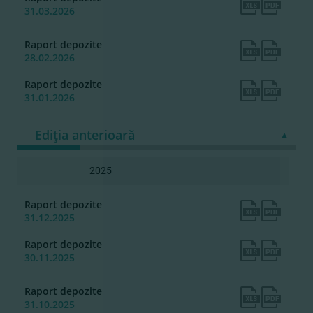
31.03.2026
Raport depozite
28.02.2026
Raport depozite
31.01.2026
Ediția anterioară
2025
Raport depozite
31.12.2025
Raport depozite
30.11.2025
Raport depozite
31.10.2025