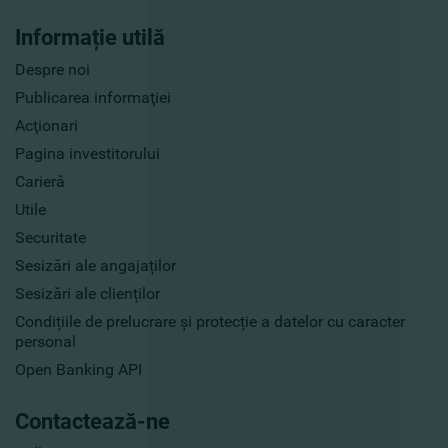
Informație utilă
Despre noi
Publicarea informaţiei
Acţionari
Pagina investitorului
Carieră
Utile
Securitate
Sesizări ale angajaților
Sesizări ale clienților
Condițiile de prelucrare și protecție a datelor cu caracter
personal
Open Banking API
Contactează-ne