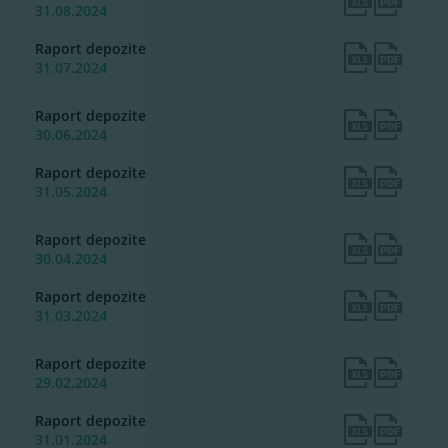
31.08.2024
Raport depozite
31.07.2024
Raport depozite
30.06.2024
Raport depozite
31.05.2024
Raport depozite
30.04.2024
Raport depozite
31.03.2024
Raport depozite
29.02.2024
Raport depozite
31.01.2024