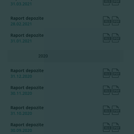
31.03.2021
Raport depozite
28.02.2021
Raport depozite
31.01.2021
2020
Raport depozite
31.12.2020
Raport depozite
30.11.2020
Raport depozite
31.10.2020
Raport depozite
30.09.2020