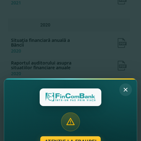
2021
2020
Situaţia financiară anuală a
Băncii
2020
Raportul auditorului asupra
situatiilor financiare anuale
2020
Raportul anual al Bancii 2020
2020
2019
Situatia financiara anuala a
Bancii