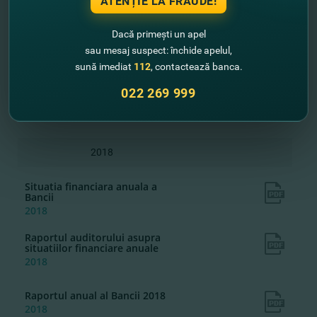
ATENȚIE LA FRAUDE!
2019
Raportul auditorului asupra
Dacă primești un apel
situatiilor financiare anuale
sau mesaj suspect: închide apelul,
2019
sună imediat
112
, contactează banca.
Raportul anual al Bancii 2019
022 269 999
2019
2018
Situatia financiara anuala a
Bancii
2018
Raportul auditorului asupra
situatiilor financiare anuale
2018
Raportul anual al Bancii 2018
2018