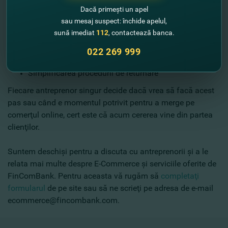
Dacă primești un apel
sau mesaj suspect: închide apelul,
Ce plusuri aduce E-Commerce?
sună imediat
112
, contactează banca.
Reducerea costurilor logistice
Creşterea vânzărilor
022 269 999
Efectuarea tranzacţiilor la orice oră şi în orice zi
Simplificarea procedurii de returnare
Fiecare antreprenor singur decide dacă vrea să facă acest
pas sau când e momentul potrivit pentru a merge pe
comerţul online, cert este că acum cererea vine din partea
clienţilor.
Suntem deschişi pentru a discuta cu antreprenorii şi a le
relata mai multe despre E-Commerce şi serviciile oferite de
FinComBank. Pentru aceasta vă rugăm să
completaţi
formularul
de pe site sau să ne scrieţi pe adresa de e-mail
ecommerce@fincombank.com.