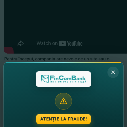
Pentru început, compania are nevoie de un site sau o
aplicaţie mobilă, pe care ulterior va fi încorporată
posibilitatea de a efectua plăţi online, un serviciu oferit de
FinComBank.
E-commerce
permite cumpărătorului să achite introducând
datele cardului într-o rubrică specială sau folosind
metodele alternative de plată, portofelele Apple Pay,
Yandex Pay, Google Pay şi Samsung Pay sau plata prin
ATENȚIE LA FRAUDE!
intermediul unui link sau QR code. Şi toate astea e
realizează în maximă siguranţă.