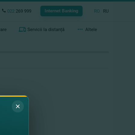
Internet Banking
022
269 999
RO
RU
rare
Servicii la distanță
Altele