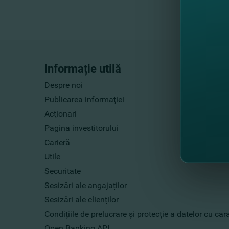
Informație utilă
Despre noi
Publicarea informaţiei
Acţionari
Pagina investitorului
Carieră
Utile
Securitate
Sesizări ale angajaților
Sesizări ale clienților
Condițiile de prelucrare și protecție a datelor cu ca
Open Banking API