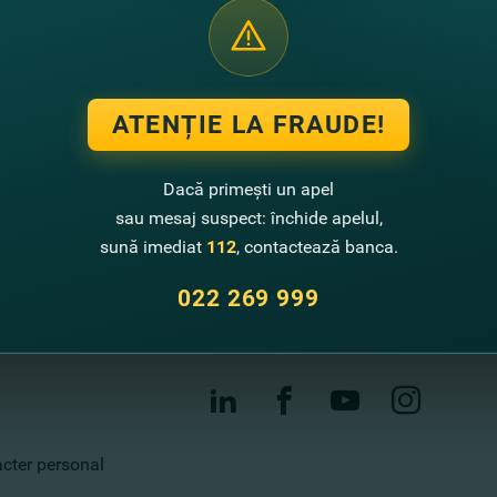
ATENȚIE LA FRAUDE!
Contactează-ne
Call center
Dacă primești un apel
022 269 999
sau mesaj suspect: închide apelul,
sună imediat
112
, contactează banca.
Sugestii de îmbunătățire
022 269 999
Sucursale și bancomate
Contacte
racter personal