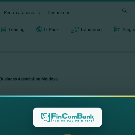
Pentru afacerea Ta
Despre noi
Leasing
IT Pack
Transferuri
Asigu
Business Association Moldova