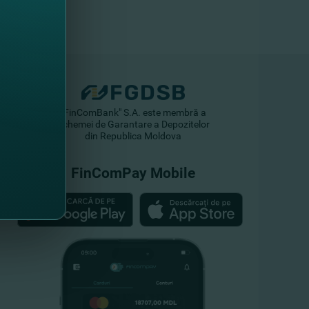
"FinComBank" S.A. este membră a
Schemei de Garantare a Depozitelor
din Republica Moldova
FinComPay Mobile