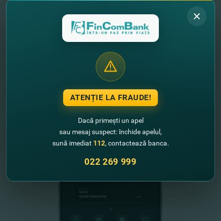
"FinComBank" S.A. este membră a
Schemei de Garantare a Depozitelor
din Republica Moldova
FinComPay Mobile
ATENȚIE LA FRAUDE!
Dacă primești un apel
sau mesaj suspect: închide apelul,
sună imediat
112
, contactează banca.
022 269 999