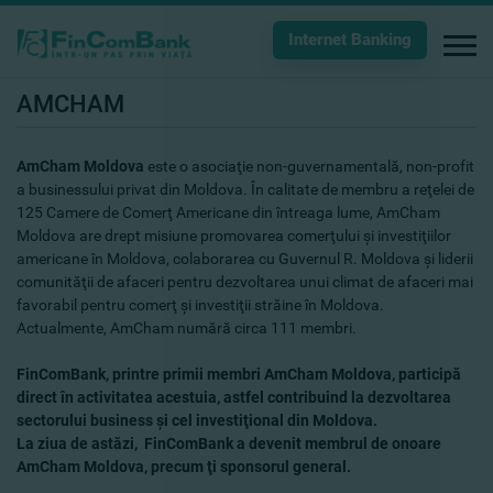
Internet Banking
AMCHAM
AmCham Moldova
este o asociaţie non-guvernamentală, non-profit
a businessului privat din Moldova. În calitate de membru a reţelei de
125 Camere de Comerţ Americane din întreaga lume, AmCham
Moldova are drept misiune promovarea comerţului şi investiţiilor
americane în Moldova, colaborarea cu Guvernul R. Moldova şi liderii
comunităţii de afaceri pentru dezvoltarea unui climat de afaceri mai
favorabil pentru comerţ şi investiţii străine în Moldova.
Actualmente, AmCham numără circa 111 membri.
FinComBank, printre primii membri AmCham Moldova, participă
direct în activitatea acestuia, astfel contribuind la dezvoltarea
sectorului business şi cel investiţional din Moldova.
La ziua de astăzi, FinComBank a devenit membrul de onoare
AmCham Moldova, precum ţi sponsorul general.