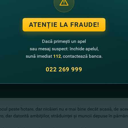
ATENȚIE LA FRAUDE!
Dacă primești un apel
sau mesaj suspect: închide apelul,
sună imediat
112
, contactează banca.
022 269 999
cul peste hotare, dar nicăieri nu e mai bine decât acasă, de ace
, dar datorită ambiţiilor, străduinţei şi muncii depuse în pămân