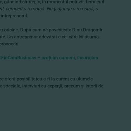
, gândind strategic, în momentul potrivit, fermierul
nt, cumperi o remorcă. Nu-ţi ajunge o remorcă, o
 antreprenorul.
pentru oricine. După cum ne povesteşte Dinu Dragomir
ainte. Un antreprenor adevărat e cel care îşi asumă
 provocări.
#FinComBusiness – preţuim oameni, încurajăm
 oferă posibilitatea a fi la curent cu ultimele
 speciale, interviuri cu experţii, precum şi istorii de