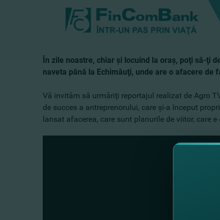
În zile noastre, chiar şi locuind la oraş, poţi să-ţ
naveta până la Echimăuţi, unde are o afacere de fam
Vă invităm să urmăriţi reportajul realizat de Agro
de succes a antreprenorului, care şi-a început propr
lansat afacerea, care sunt planurile de viitor, care e