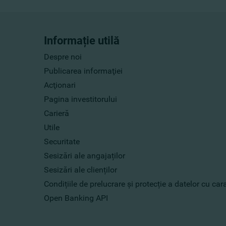
Informație utilă
Despre noi
Publicarea informaţiei
Acţionari
Pagina investitorului
Carieră
Utile
Securitate
Sesizări ale angajaților
Sesizări ale clienților
Condițiile de prelucrare și protecție a datelor cu ca
Open Banking API