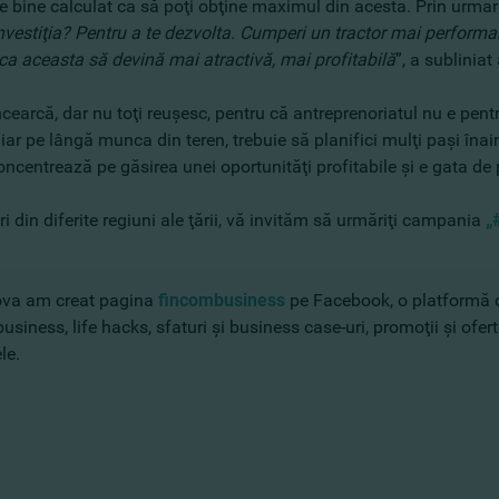
ie bine calculat ca să poţi obţine maximul din acesta. Prin urmare
nvestiţia? Pentru a te dezvolta. Cumperi un tractor mai performa
 ca aceasta să devină mai atractivă, mai profitabilă
”, a subliniat
r încearcă, dar nu toţi reuşesc, pentru că antreprenoriatul nu e 
, iar pe lângă munca din teren, trebuie să planifici mulţi paşi în
 concentrează pe găsirea unei oportunităţi profitabile şi e gata de
ri din diferite regiuni ale ţării, vă invităm să urmăriţi campania
„
ova am creat pagina
fincombusiness
pe Facebook, o platformă ce
siness, life hacks, sfaturi şi business case-uri, promoţii şi oferte
le.