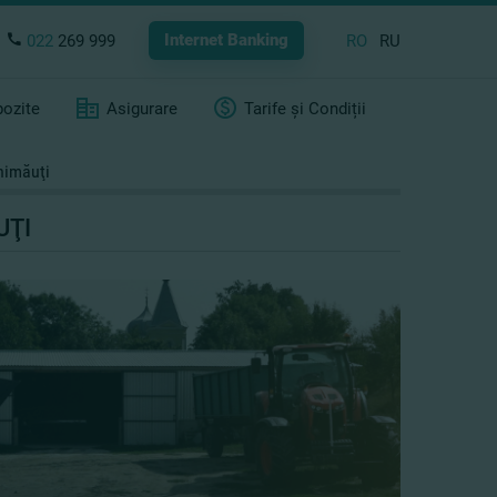
Internet Banking
022
269 999
RO
RU
ozite
Asigurare
Tarife și Condiții
himăuţi
UŢI