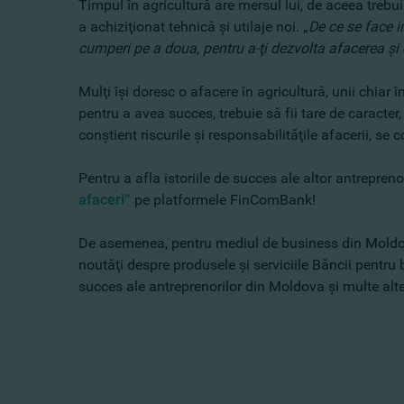
Timpul în agricultură are mersul lui, de aceea trebu
a achiziţionat tehnică şi utilaje noi. „
De ce se face i
cumperi pe a doua, pentru a-ţi dezvolta afacerea şi
Mulţi îşi doresc o afacere în agricultură, unii chia
pentru a avea succes, trebuie să fii tare de caracter
conştient riscurile şi responsabilităţile afacerii, se
Pentru a afla istoriile de succes ale altor antrepreno
afaceri”
pe platformele FinComBank!
De asemenea, pentru mediul de business din Mold
noutăţi despre produsele şi serviciile Băncii pentru bu
succes ale antreprenorilor din Moldova şi multe alte