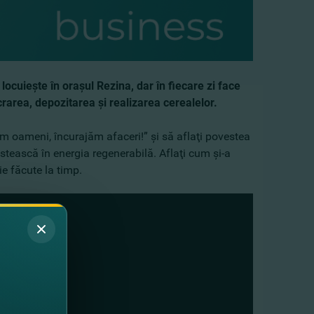
 locuieşte în oraşul Rezina, dar în fiecare zi face
crarea, depozitarea şi realizarea cerealelor.
m oameni, încurajăm afaceri!” şi să aflaţi povestea
stească în energia regenerabilă. Aflaţi cum şi-a
ie făcute la timp.