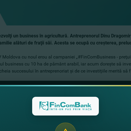
i dezvolţi un business în agricultură. Antreprenorul Dinu Dragomir
ilie alături de fraţii săi. Acesta se ocupă cu creşterea, prelu
 TV Moldova cu noul erou al campaniei „#FinComBusiness - preţui
iul business cu 10 ha de pământ arabil, iar acum doreşte să inve
 cheia succesului în antreprenoriat şi de ce investiţiile merită să f