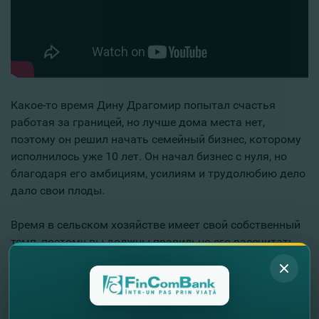
Какое-то время Дину Драгомир попытал счастья
работая за границей, но лучше дома места нет,
поэтому он решил начать семейный бизнес, которому
исполнилось уже 10 лет. Он начал бизнес с нуля, но
благодаря его амбициям, усилиям и трудолюбию дело
дало свои плоды.
Время в сельском хозяйстве имеет свой собственный
темп, поэтому вы должны правильно его рассчитать,
чтобы извлечь из него максимальную пользу.
Поэтому, мысля стратегически, в нужный момент
фермер приобрел новую технику и оборудование.
«
Почему делаются инвестиции? Для развития. Вы