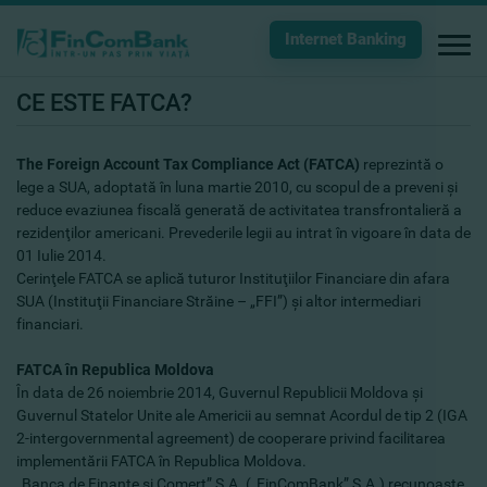
Internet Banking
CE ESTE FATCA?
The Foreign Account Tax Compliance Act (FATCA)
reprezintă o
lege a SUA, adoptată în luna martie 2010, cu scopul de a preveni şi
reduce evaziunea fiscală generată de activitatea transfrontalieră a
rezidenţilor americani. Prevederile legii au intrat în vigoare în data de
01 Iulie 2014.
Cerinţele FATCA se aplică tuturor Instituţiilor Financiare din afara
SUA (Instituţii Financiare Străine – „FFI”) şi altor intermediari
financiari.
FATCA în Republica Moldova
În data de 26 noiembrie 2014, Guvernul Republicii Moldova şi
Guvernul Statelor Unite ale Americii au semnat Acordul de tip 2 (IGA
2-intergovernmental agreement) de cooperare privind facilitarea
implementării FATCA în Republica Moldova.
„Banca de Finanţe şi Comerţ” S.A. („FinComBank” S.A.) recunoaşte