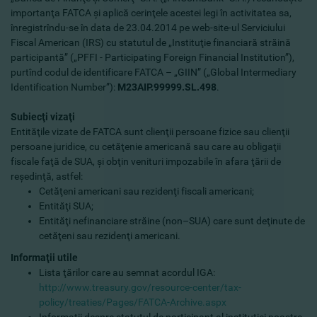
importanţa FATCA şi aplică cerinţele acestei legi în activitatea sa,
înregistrîndu-se în data de 23.04.2014 pe web-site-ul Serviciului
Fiscal American (IRS) cu statutul de „Instituţie financiară străină
participantă” („PFFI - Participating Foreign Financial Institution”),
purtînd codul de identificare FATCA – „GIIN” („Global Intermediary
Identification Number”):
M23AIP.99999.SL.498
.
Subiecţi vizaţi
Entităţile vizate de FATCA sunt clienţii persoane fizice sau clienţii
persoane juridice, cu cetăţenie americană sau care au obligaţii
fiscale faţă de SUA, şi obţin venituri impozabile în afara ţării de
reşedinţă, astfel:
Cetăţeni americani sau rezidenţi fiscali americani;
Entităţi SUA;
Entităţi nefinanciare străine (non–SUA) care sunt deţinute de
cetăţeni sau rezidenţi americani.
Informaţii utile
Lista ţărilor care au semnat acordul IGA:
http://www.treasury.gov/resource-center/tax-
policy/treaties/Pages/FATCA-Archive.aspx