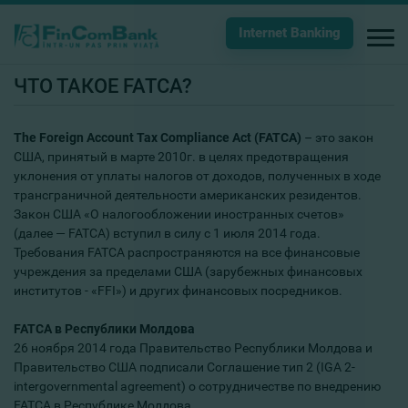
Internet Banking
ЧТО ТАКОЕ FATCA?
The
Foreign
Account
Tax
Compliance
Act
(
FATCA
)
– это закон
США, принятый в марте 2010г. в целях предотвращения
уклонения от уплаты налогов от доходов, полученных в ходе
трансграничной деятельности американских резидентов.
Закон США «О налогообложении иностранных счетов»
(далее — FATCA) вступил в силу с 1 июля 2014 года.
Требования FATCA распространяются на все финансовые
учреждения за пределами США (зарубежных финансовых
институтов - «FFI») и других финансовых посредников.
FATCA
в Республики Молдова
26 ноября 2014 года Правительство Республики Молдова и
Правительство США подписали Соглашение тип 2 (IGA 2-
intergovernmental agreement) о сотрудничестве по внедрению
FATCA в Республике Молдова.