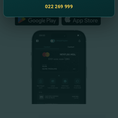
FinComPay Mobile
022 269 999