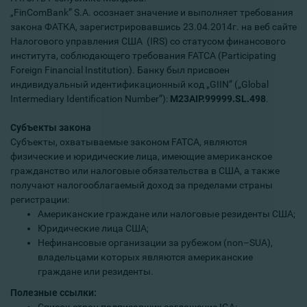
„FinComBank” S.A. осознает значение и выполняет требования
закона ФАТКА, зарегистрировавшись 23.04.2014г. на веб сайте
Налогового управления США (IRS) со статусом финансового
института, соблюдающего требования FATCA (Participating
Foreign Financial Institution). Банку был присвоен
индивидуальный идентификационный код „GIIN” („Global
Intermediary Identification Number”):
M23AIP.99999.SL.498
.
Субъекты закона
Субъекты, охватываемые законом FATCA, являются
физические и юридические лица, имеющие американское
гражданство или налоговые обязательства в США, а также
получают налогооблагаемый доход за пределами страны
регистрации:
Американские граждане или налоговые резиденты США;
Юридические лица США;
Нефинансовые организации за рубежом (non–SUA),
владельцами которых являются американские
граждане или резиденты.
Полезные ссылки: