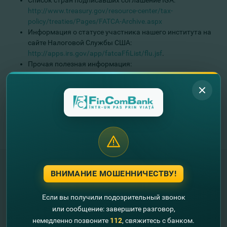
Список стран подписавших соглашение IGA:
http://www.treasury.gov/resource-center/tax-
policy/treaties/Pages/FATCA-Archive.aspx
Информация о статусе участника нашего института на
сайте Налоговой Службы США:
http://apps.irs.gov/app/fatcaFfiList/flu.jsf
.
Прочая полезная информация:
http://www.irs.gov/Businesses/Corporations/Foreign-
Account-Tax-Compliance-Act-FATCA
.
Примечание: Для большинства клиентов банка, FATCA не
имеет существенных последствий и к ним не будут
применены требования закона. В то же время Fincombank SA
по-прежнему рад приветствовать и обслуживать клиентов,
граждан США.
ВНИМАНИЕ МОШЕННИЧЕСТВУ!
"FinComBank" S.A. является членом
Если вы получили подозрительный звонок
Схемы гарантирования депозитов
или сообщение: завершите разговор,
Республики Молдова
немедленно позвоните
112
, свяжитесь с банком.