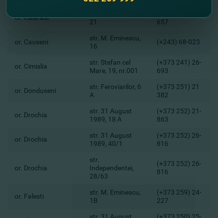
str. M. Eminescu,
(+373 24) 426-
or. Calarasi
21
657
str. M. Eminescu,
or. Causeni
(+243) 68-023
16
str. Stefan cel
(+373 241) 26-
or. Cimislia
Mare, 19, nr.001
693
str. Feroviarilor, 6
(+373 251) 21
or. Donduseni
A
382
str. 31 August
(+373 252) 21-
or. Drochia
1989, 18 A
863
str. 31 August
(+373 252) 26-
or. Drochia
1989, 40/1
816
str.
(+373 252) 26-
or. Drochia
Independentei,
816
28/63
str. M. Eminescu,
(+373 259) 24-
or. Falesti
1B
227
str. 31 August,
(+373 250) 25-