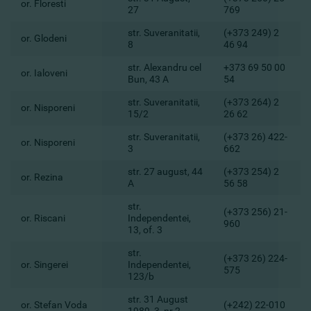
or. Floresti
27
769
str. Suveranitatii,
(+373 249) 2
or. Glodeni
8
46 94
str. Alexandru cel
+373 69 50 00
or. Ialoveni
Bun, 43 A
54
str. Suveranitatii,
(+373 264) 2
or. Nisporeni
15/2
26 62
str. Suveranitatii,
(+373 26) 422-
or. Nisporeni
3
662
str. 27 august, 44
(+373 254) 2
or. Rezina
A
56 58
str.
(+373 256) 21-
or. Riscani
Independentei,
960
13, of. 3
str.
(+373 26) 224-
or. Singerei
Independentei,
575
123/b
str. 31 August
or. Stefan Voda
(+242) 22-010