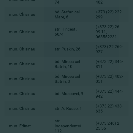
74
402
bd. Stefan cel
+373 (22) 222
mun. Chisinau
Mare, 6
299
(+373 22) 26
str. Hincesti,
mun. Chisinau
99 11,
60/4
068552231
(+373) 22 269-
mun. Chisinau
str. Puskin, 26
927
bd. Mircea cel
(+373 22) 346-
mun. Chisinau
Batrin, 10
811
bd. Mircea cel
(+373 22) 402-
mun. Chisinau
Batrin, 3
051
(+373 22) 444-
mun. Chisinau
bd. Moscovei, 9
942
(+373 22) 438-
mun. Chisinau
str. A. Russo, 1
635
str.
(+373 246) 2
mun. Edinet
Independentei,
25 56
112