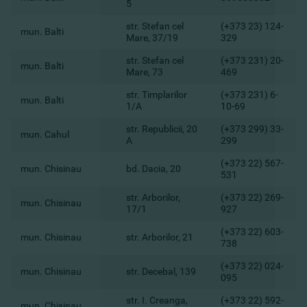
5
str. Stefan cel
(+373 23) 124-
mun. Balti
Mare, 37/19
329
str. Stefan cel
(+373 231) 20-
mun. Balti
Mare, 73
469
str. Timplarilor
(+373 231) 6-
mun. Balti
1/A
10-69
str. Republicii, 20
(+373 299) 33-
mun. Cahul
A
299
(+373 22) 567-
mun. Chisinau
bd. Dacia, 20
531
str. Arborilor,
(+373 22) 269-
mun. Chisinau
17/1
927
(+373 22) 603-
mun. Chisinau
str. Arborilor, 21
738
(+373 22) 024-
mun. Chisinau
str. Decebal, 139
095
str. I. Creanga,
(+373 22) 592-
mun. Chisinau