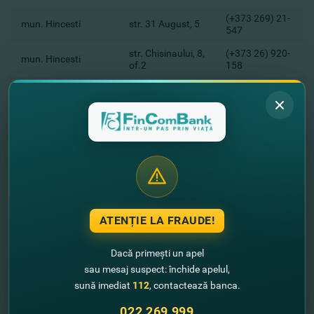
(+373 269) 21-
mun. Hincesti
str. 31 August, 5
547
str. Chisinaului, 8,
(+373 26) 920-
mun. Hincesti
of.2
158
str. M. Eminescu,
(+ 373 235) 3
mun. Orhei
1
23 34
str. Alexandru cel
(+373 230) 33-
mun. Soroca
Bun, 24
698
str. M. Eminescu,
(+373 23) 721-
mun. Straseni
33
550
str. Fiodor
+373
mun. Ungheni
Musatov, 45
69222067
ATENȚIE LA FRAUDE!
(+373 236) 20-
mun. Ungheni
str. Nationala, 25
545
Dacă primești un apel
str. Concelierii
(+373 26) 521-
sau mesaj suspect: închide apelul,
or. Anenii Noi
Nationale, nr. 1
195
sună imediat
112
, contactează banca.
(+373 247) 2
or. Briceni
str. Prieteniei, 4
022 269 999
20 28