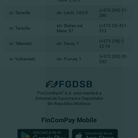
1989, 3, nr.2
(+373 294) 21-
or. Taraclia
str. Lenin, 143/9
280
str. Stefan cel
(+373 29) 421-
or. Taraclia
Mare, 57
512
(+373 258) 2
or. Telenesti
str. Dacia, 7
22 74
(+373 293) 30-
or. Vulcanesti
str. Frunze, 1
033
"FinComBank" S.A. este membră a
Schemei de Garantare a Depozitelor
din Republica Moldova
FinComPay Mobile