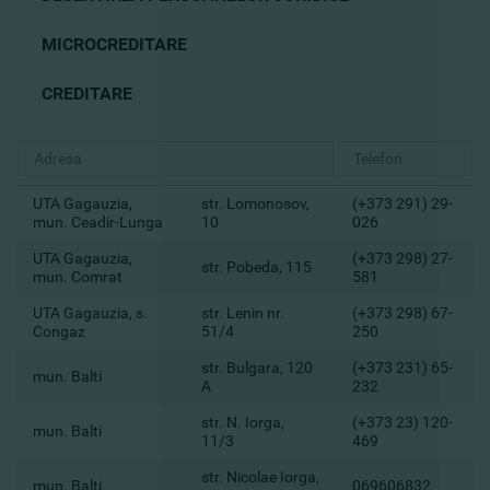
MICROCREDITARE
CREDITARE
UTA Gagauzia,
str. Lomonosov,
(+373 291) 29-
mun. Ceadir-Lunga
10
026
UTA Gagauzia,
(+373 298) 27-
str. Pobeda, 115
mun. Comrat
581
UTA Gagauzia, s.
str. Lenin nr.
(+373 298) 67-
Congaz
51/4
250
str. Bulgara, 120
(+373 231) 65-
mun. Balti
A
232
str. N. Iorga,
(+373 23) 120-
mun. Balti
11/3
469
str. Nicolae Iorga,
mun. Balti
069606832