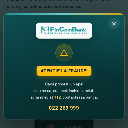
înainte şi să obţină adevărate succese.
#FinComBusiness - preţuim oameni, încurajăm afaceri!
"FinComBank" S.A. este membră a
Schemei de Garantare a Depozitelor
din Republica Moldova
ATENȚIE LA FRAUDE!
FinComPay Mobile
Dacă primești un apel
sau mesaj suspect: închide apelul,
sună imediat
112
, contactează banca.
022 269 999