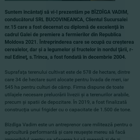
Suntem încântaţi să vi-l prezentăm pe BÎZDÎGA VADIM,
conducătorul SRL BUCOVINEANCA, Clientul Sucursalei
nr.15 care a fost decernat cu diplomă de excelenţă în
cadrul Galei de premiere a fermierilor din Republica
Moldova 2021. Întreprinderea care se ocupă cu creşterea
cerealelor, dar şi a legumelor şi fructelor în nordul ţării, r-
nul Edineţ, s.Trinca, a fost fondată în decembrie 2004.
Suprafaţa terenului cultivat este de 578 de hectare, dintre
care 34 de hectare sunt alocate pentru livada de meri, iar
545 ha pentru culturi de câmp. Firma dispune de toate
utilajele necesare prelucrării livezii şi a terenurilor arabile,
precum şi spatii de depozitare. În 2019, a fost finalizată
construcţia unui frigider cu o capacitate de 1.500 de tone.
Bîzdîga Vadim este un antreprenor care militează pentru o
agricultură performantă şi care reuşeşte mereu să facă
imposibilul, pentru ca afacerea lui să meargă zi de zi