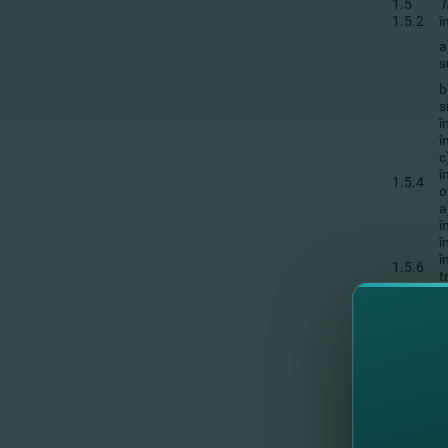
1.5
T
1.5.2
î
a
s
b
s
î
î
c
î
1.5.4
o
a
î
î
î
1.5.6
t
PLANUL 
1.5
T
1.5.2
î
a
s
b
s
î
î