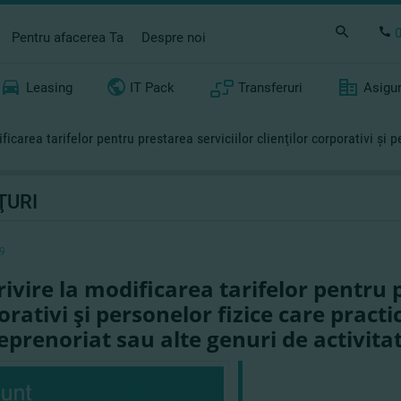
Pentru afacerea Ta
Despre noi
Leasing
IT Pack
Transferuri
Asigu
ficarea tarifelor pentru prestarea serviciilor clienţilor corporativi şi 
ŢURI
9
rivire la modificarea tarifelor pentru p
orativi şi personelor fizice care practi
eprenoriat sau alte genuri de activita