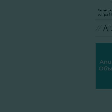
Cu respe
echipa 
//
Al