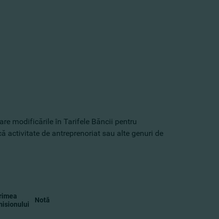
e modificările în Tarifele Băncii pentru
tică activitate de antreprenoriat sau alte genuri de
rimea
Notă
isionului