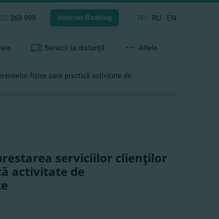
Internet Banking
022
269 999
RO
RU
EN
rare
Servicii la distanță
Altele
personelor fizice care practică activitate de
restarea serviciilor clienţilor
că activitate de
te