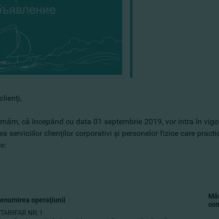
clienţi,
măm, că începând cu data 01 septembrie 2019, vor intra în vigoar
ea serviciilor clienţilor corporativi şi personelor fizice care prac
te:
Mă
enumirea operaţiunii
com
TARIFAR NR.1