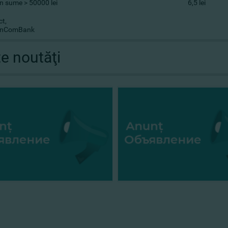
în sume > 50000 lei
6,5 lei
ct,
FinComBank
te noutăţi