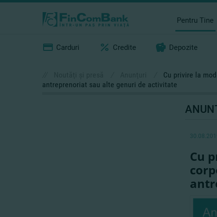
Pentru Tine
Carduri
Credite
Depozite
//
Noutăţi şi presă
/
Anunţuri
/
Cu privire la modi
antreprenoriat sau alte genuri de activitate
ANUN
30.08.201
Cu p
corp
antr