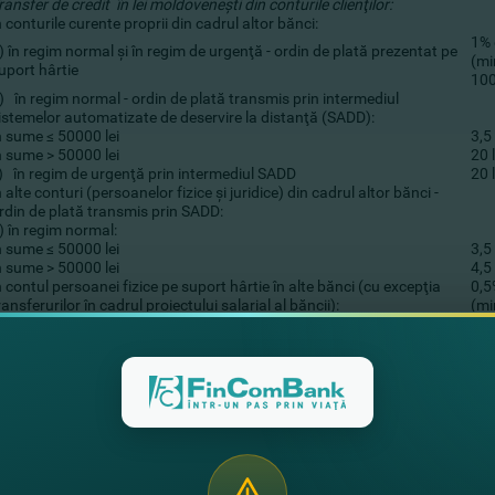
ransfer de credit în lei moldoveneşti din conturile clienţilor:
n conturile curente proprii din cadrul altor bănci:
1% 
) în regim normal şi în regim de urgenţă - ordin de plată prezentat pe
(mi
uport hârtie
100
) în regim normal - ordin de plată transmis prin intermediul
istemelor automatizate de deservire la distanţă (SADD):
n sume ≤ 50000 lei
3,5 
n sume > 50000 lei
20 l
) în regim de urgenţă prin intermediul SADD
20 l
n alte conturi (persoanelor fizice şi juridice) din cadrul altor bănci -
rdin de plată transmis prin SADD:
) în regim normal:
n sume ≤ 50000 lei
3,5 
n sume > 50000 lei
4,5 
n contul persoanei fizice pe suport hârtie în alte bănci (cu excepţia
0,5
ransferurilor în cadrul proiectului salarial al băncii):
(mi
TARIFAR NR.2
ransfer de credit în lei moldoveneşti din conturile clienţilor:
n conturile curente proprii din cadrul altor bănci:
1% 
) în regim normal şi în regim de urgenţă - ordin de plată prezentat pe
(mi
uport hârtie
100
) în regim normal - ordin de plată transmis prin intermediul
istemelor automatizate de deservire la distanţă (SADD):
n sume ≤ 50000 lei
3,5 
n sume > 50000 lei
20 l