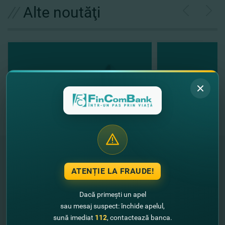
//
Alte noutăţi
ATENȚIE LA FRAUDE!
"FinComBank" S.A. este membră a
Schemei de Garantare a Depozitelor
Dacă primești un apel
din Republica Moldova
sau mesaj suspect: închide apelul,
sună imediat
112
, contactează banca.
FinComPay Mobile