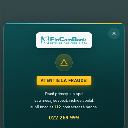
ATENȚIE LA FRAUDE!
"FinComBank" S.A. является членом
Схемы гарантирования депозитов
Республики Молдова
Dacă primești un apel
sau mesaj suspect: închide apelul,
sună imediat
112
, contactează banca.
FinComPay Mobile
022 269 999