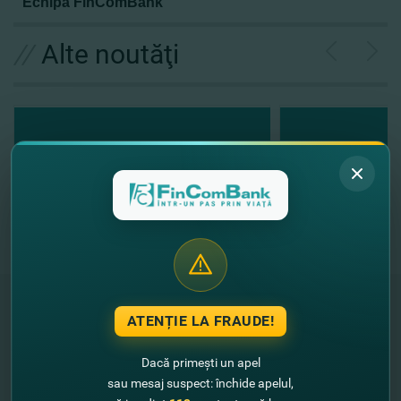
Echipa FinComBank
//
Alte noutăţi
ATENȚIE LA FRAUDE!
"FinComBank" S.A. este membră a
Dacă primești un apel
Schemei de Garantare a Depozitelor
din Republica Moldova
sau mesaj suspect: închide apelul,