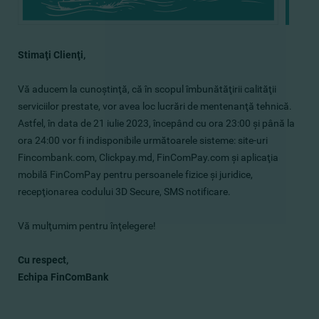
Stimaţi Сlienţi,
Vă aducem la cunoştinţă, că în scopul îmbunătăţirii calităţii
serviciilor prestate, vor avea loc lucrări de mentenanţă tehnică.
Astfel, în data de 21 iulie 2023, începând cu ora 23:00 şi până la
ora 24:00 vor fi indisponibile următoarele sisteme: site-uri
Fincombank.com, Clickpay.md, FinComPay.com şi aplicaţia
mobilă FinComPay pentru persoanele fizice şi juridice,
recepţionarea codului 3D Secure, SMS notificare.
Vă mulţumim pentru înţelegere!
Cu respect,
​Echipa FinComBank