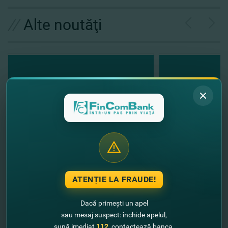
//
Alte noutăţi
ATENȚIE LA FRAUDE!
"FinComBank" S.A. este membră a
Schemei de Garantare a Depozitelor
Dacă primești un apel
din Republica Moldova
sau mesaj suspect: închide apelul,
sună imediat
112
, contactează banca.