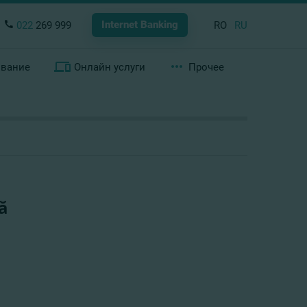
Internet Banking
022
269 999
RO
RU
ование
Онлайн услуги
Прочее
ă