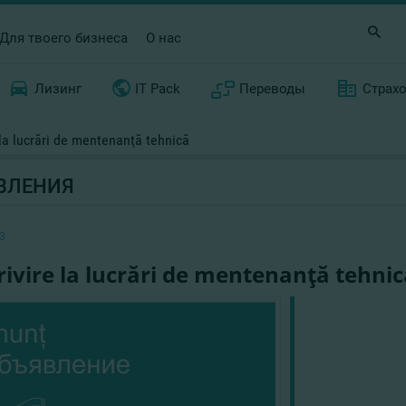
Для твоего бизнеса
О нас
Лизинг
IT Pack
Переводы
Страх
 la lucrări de mentenanţă tehnică
ВЛЕНИЯ
3
rivire la lucrări de mentenanţă tehnic