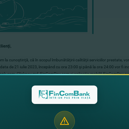
lienţi,
 la cunoştinţă, că în scopul îmbunătăţirii calităţii serviciilor prestate, v
n data de 21 iulie 2023, începând cu ora 23:00 şi până la ora 24:00 vor fi in
nk.com, Clickpay.md, FinComPay.com şi aplicaţia mobilă FinComPay pentru
e, SMS notificare.
mim pentru înţelegere!
ct,
 FinComBank