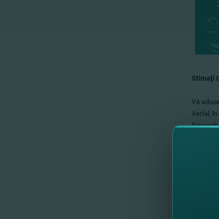
Stimaţi С
Vă aducem
Astfel, î
Fincomba
3D Secur
Vă mulţu
Cu respe
​Echipa