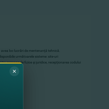
or avea loc lucrări de mentenanţă tehnică.
disponibile următoarele sisteme: site-uri
 persoanele fizice şi juridice, recepţionarea codului