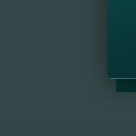
//
Др