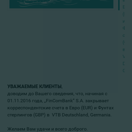
Евр
(EUR
и
Фун
сте
(GB
в
VTB
Deut
Ger
УВАЖАЕМЫЕ КЛИЕНТЫ
,
доводим до Вашего сведения, что, начиная с
01.11.2016 года, „FinComBank” S.A. закрывает
корреспондентские счета в Евро (EUR) и Фунтах
стерлингов (GBP) в VTB Deutschland, Germania.
Желаем Вам удачи и всего доброго.