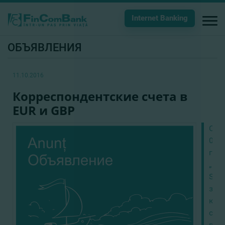
Internet Banking
ОБЪЯВЛЕНИЯ
11.10.2016
Корреспондентские счета в
EUR и GBP
С
01.1
года
„Fi
S.A.
зак
кор
сче
в