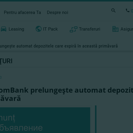
Pentru afacerea Ta
Despre noi
Leasing
IT Pack
Transferuri
Asigu
ngeşte automat depozitele care expiră în această primăvară
ŢURI
0
omBank prelungeşte automat depozite
măvară