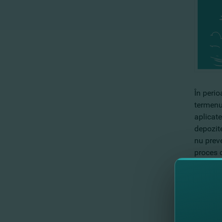
În peri
termenu
aplicate
depozite
nu prev
proces d
Totodată
bancare 
platfor
recoman