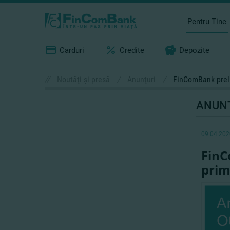
Pentru Tine
Carduri
Credite
Depozite
//
Noutăţi şi presă
/
Anunţuri
/
FinComBank prelu
ANUN
09.04.202
FinC
pri