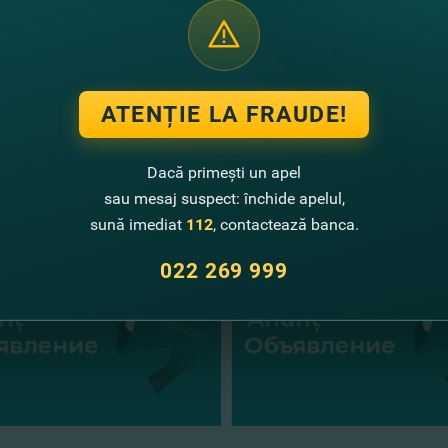
clientului în mod regulat a plăţilor, inclusiv şi de alimentare au
ank – într-un pas prin viaţă!
ATENȚIE LA FRAUDE!
Dacă primești un apel
te noutăţi
sau mesaj suspect: închide apelul,
sună imediat
112
, contactează banca.
022 269 999