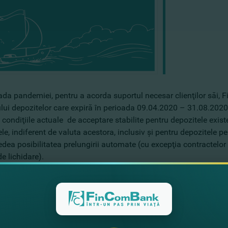
oada pandemiei, pentru a acorda suportul necesar clienţilor săi
lui depozitelor care expiră în perioada 09.04.2020 – 31.08.2020.
 condiţiile actuale de acceptare stabilite pentru depozitele exist
le, indiferent de valuta acestora, inclusiv şi pentru depozitele pe
edea posibilitatea prelungirii automate (cu excepţia contractelo
e lichidare).
, în contextul situaţiei epidemiologice curente, FinComBank vine 
fără a ieşi din casă. Aşadar, clienţii FinComBank pot suplini onl
mele de deservire bancară la distanţă Internet Banking fincomp
dăm clienţilor noştri să utilizeze serviciul de plăţi programate