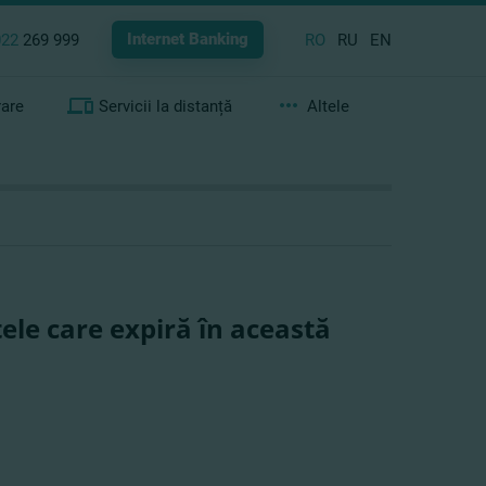
Internet Banking
022
269 999
RO
RU
EN
rare
Servicii la distanță
Altele
le care expiră în această