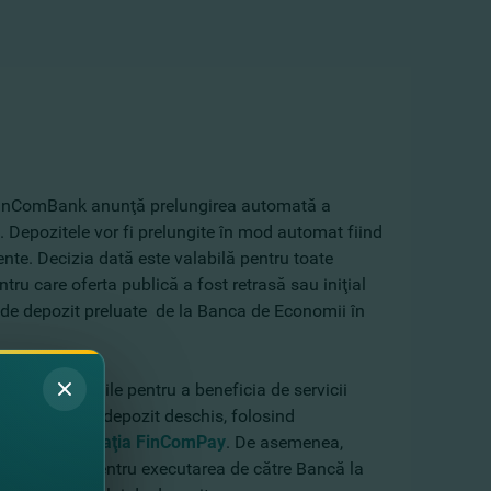
, FinComBank anunţă prelungirea automată a
 Depozitele vor fi prelungite în mod automat fiind
ente. Decizia dată este valabilă pentru toate
ntru care oferta publică a fost retrasă sau iniţial
r de depozit preluate de la Banca de Economii în
cu sfaturi utile pentru a beneficia de servicii
ine contul de depozit deschis, folosind
ay.com şi
aplicaţia FinComPay
. De asemenea,
FinService
, pentru executarea de către Bancă la