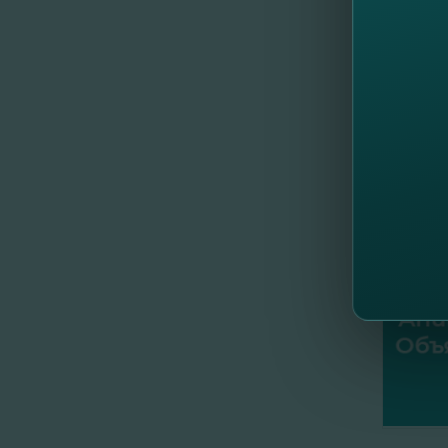
cererea 
FinComB
//
Al