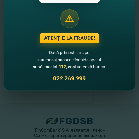
//
Alte noutati
ATENȚIE LA FRAUDE!
Dacă primești un apel
sau mesaj suspect: închide apelul,
sună imediat
112
, contactează banca.
022 269 999
"FinComBank" S.A. является членом
Схемы гарантирования депозитов