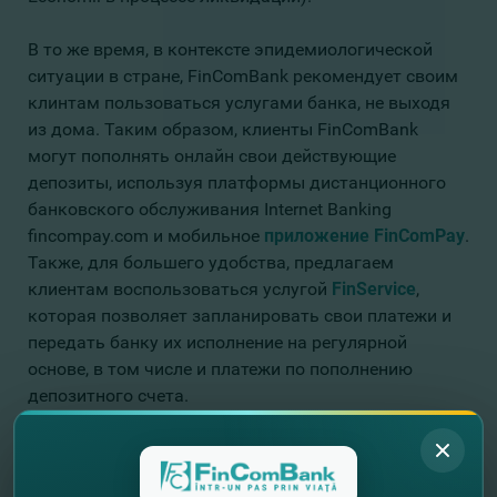
В то же время, в контексте эпидемиологической
ситуации в стране, FinComBank рекомендует своим
клинтам пользоваться услугами банка, не выходя
из дома. Таким образом, клиенты FinComBank
могут пополнять онлайн свои действующие
депозиты, используя платформы дистанционного
банковского обслуживания Internet Banking
fincompay.com и мобильное
приложение FinComPay
.
Также, для большего удобства, предлагаем
клиентам воспользоваться услугой
FinService
,
которая позволяет запланировать свои платежи и
передать банку их исполнение на регулярной
основе, в том числе и платежи по пополнению
депозитного счета.
FinComBank – вместе по жизни!