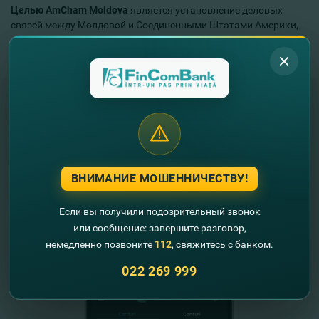
Целью AmCham Moldova
является установление деловых
связей между Молдовой и Соединенными Штатами Америки,
обмен предпринимательским опытом и сближением культур
этих стран.
"FinComBank" S.A. является членом
Схемы гарантирования депозитов
Республики Молдова
ВНИМАНИЕ МОШЕННИЧЕСТВУ!
FinComPay Mobile
Если вы получили подозрительный звонок
или сообщение: завершите разговор,
немедленно позвоните
112
, свяжитесь с банком.
022 269 999