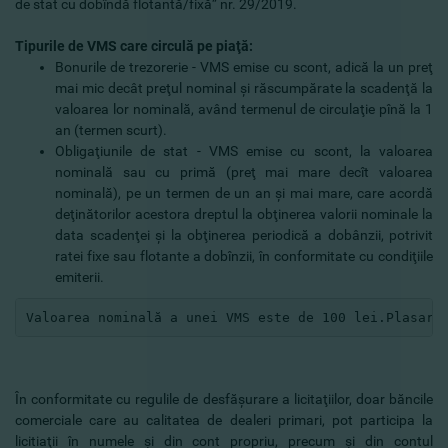
de stat cu dobîndă flotantă/fixă” nr. 29/2019.
Tipurile de VMS care circulă pe piaţă:
Bonurile de trezorerie - VMS emise cu scont, adică la un preţ
mai mic decât preţul nominal şi răscumpărate la scadenţă la
valoarea lor nominală, având termenul de circulaţie pînă la 1
an (termen scurt).
Obligaţiunile de stat - VMS emise cu scont, la valoarea
nominală sau cu primă (preţ mai mare decît valoarea
nominală), pe un termen de un an şi mai mare, care acordă
deţinătorilor acestora dreptul la obţinerea valorii nominale la
data scadenţei şi la obţinerea periodică a dobânzii, potrivit
ratei fixe sau flotante a dobînzii, în conformitate cu condiţiile
emiterii.
Valoarea nominală a unei VMS este de 100 lei.Plasare
În conformitate cu regulile de desfăşurare a licitaţiilor, doar băncile
comerciale care au calitatea de dealeri primari, pot participa la
licitiaţii în numele şi din cont propriu, precum şi din contul