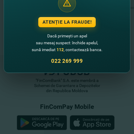
Ghidul investitorului în VMS
ATENȚIE LA FRAUDE!
Tarifele Băncii
Dacă primești un apel
pentru operaţiuni cu VMS
sau mesaj suspect: închide apelul,
sună imediat
112
, contactează banca.
022 269 999
"FinComBank" S.A. este membră a
Schemei de Garantare a Depozitelor
din Republica Moldova
FinComPay Mobile