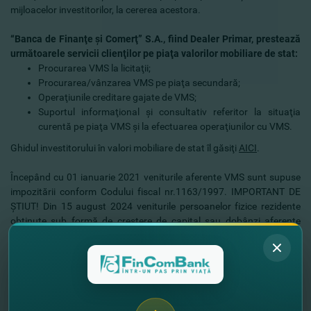
mijloacelor investitorilor, la cererea acestora.
“Banca de Finanţe şi Comerţ” S.A., fiind Dealer Primar, prestează
următoarele servicii clienţilor pe piaţa valorilor mobiliare de stat:
Procurarea VMS la licitaţii;
Procurarea/vânzarea VMS pe piaţa secundară;
Operaţiunile creditare gajate de VMS;
Suportul informaţional şi consultativ referitor la situaţia
curentă pe piaţa VMS şi la efectuarea operaţiunilor cu VMS.
Ghidul investitorului în valori mobiliare de stat îl găsiţi
AICI
.
Începând cu 01 ianuarie 2021 veniturile aferente VMS sunt supuse
impozitării conform Codului fiscal nr.1163/1997. IMPORTANT DE
ŞTIUT! Din 15 august 2024 veniturile persoanelor fizice rezidente
obţinute sub formă de creştere de capital sau dobânzi aferente
valorilor mobiliare de stat sunt neimpozitabile.
Informaţia suplimentară privind prestarea serviciilor cu VMS o
puteţi obţine la tel
: (022) 22-00-80, e-mail:
svm@fincombank.com