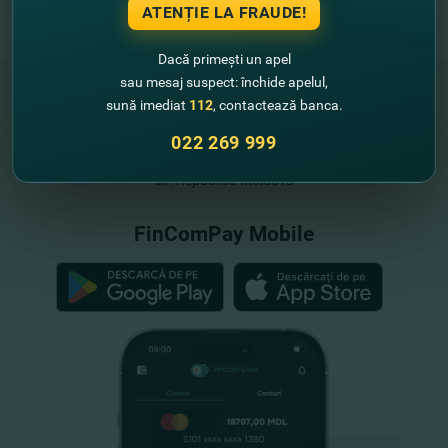
ATENȚIE LA FRAUDE!
Dacă primești un apel
sau mesaj suspect: închide apelul,
sună imediat
112
, contactează banca.
022 269 999
"FinComBank" S.A. este membră a
Schemei de Garantare a Depozitelor
din Republica Moldova
FinComPay Mobile