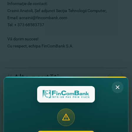
Informaţie de contact:
Crainii Anatoli, Şef adjunct Secţia Tehnologii Computer;
Email: acrainii@fincombank.com
Tel: + 373 68583737
Vă dorim succes!
Cu respect, echipa FinComBank S.A.
//
Alte noutăţi