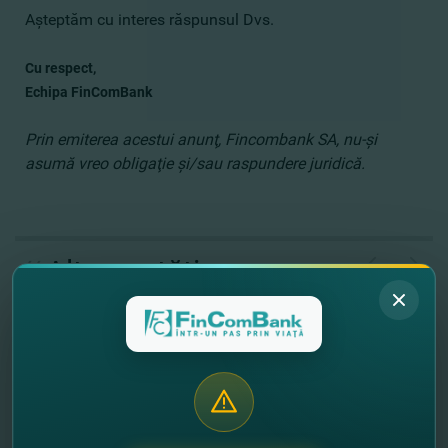
Aşteptăm cu interes răspunsul Dvs.
Cu respect,
Echipa FinComBank
Prin emiterea acestui anunţ, Fincombank SA, nu-şi
asumă vreo obligaţie şi/sau raspundere juridică.
//
Alte noutăţi