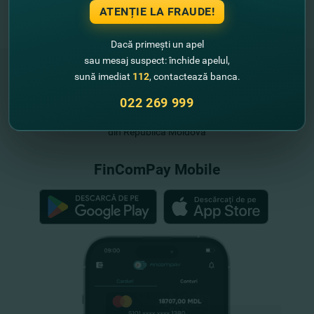
ATENȚIE LA FRAUDE!
Dacă primești un apel
sau mesaj suspect: închide apelul,
sună imediat
112
, contactează banca.
022 269 999
"FinComBank" S.A. este membră a
Schemei de Garantare a Depozitelor
din Republica Moldova
FinComPay Mobile