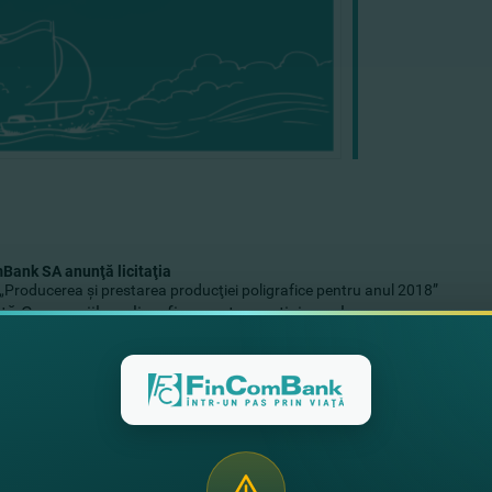
mBank
SA
anunţă licitaţia
 „Producerea şi prestarea producţiei poligrafice pentru anul 2018”
ită Companiile poligrafice pentru participare la concurs.
 de sarcini le găsiţi aici: doc
depunerii documentelor de calificare şi a ofertei:
mun. Chişinău, s
imită de depunere a documentelor de calificare şi a ofertei: 21 no
 de contact – 022-26-98-22, 060-60-11-54, 022-23-73-08 fax