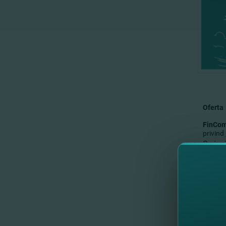
Oferta
FinCo
privind
Se inv
Caietul
Locul 
Data l
Numere