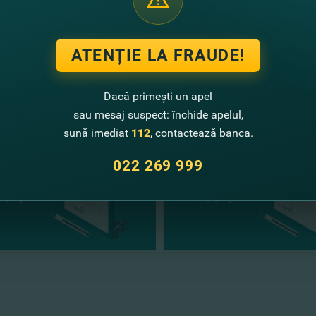
l - marketing@fincombank.com
ATENȚIE LA FRAUDE!
te noutăţi
Dacă primești un apel
sau mesaj suspect: închide apelul,
sună imediat
112
, contactează banca.
022 269 999