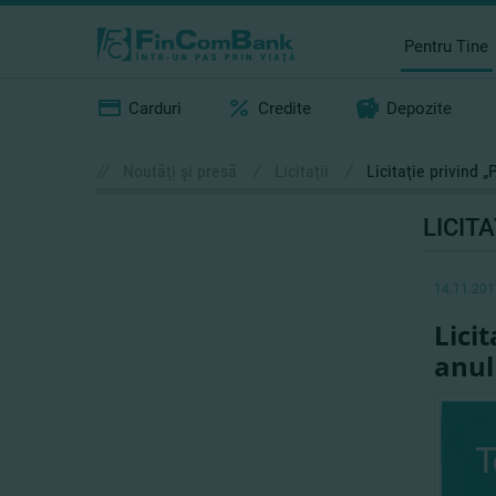
Pentru Tine
Carduri
Credite
Depozite
//
Noutăţi şi presă
/
Licitaţii
/
Licitaţie privind 
LICITA
14.11.201
Lici
anul