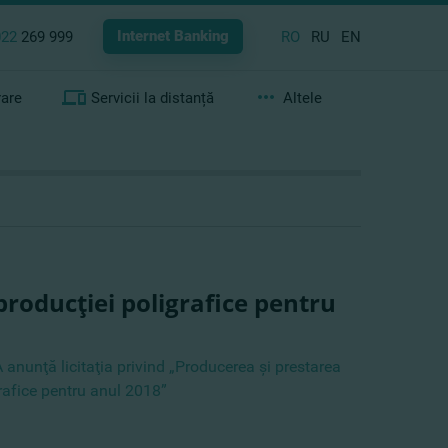
Internet Banking
022
269 999
RO
RU
EN
rare
Servicii la distanță
Altele
producţiei poligrafice pentru
nunţă licitaţia privind „Producerea şi prestarea
rafice pentru anul 2018”