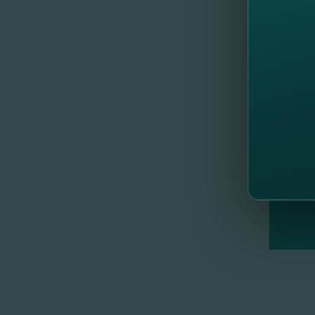
E-mai
//
Al