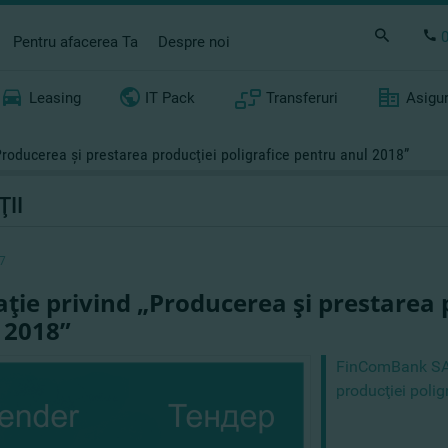
Pentru afacerea Ta
Despre noi
Leasing
IT Pack
Transferuri
Asigu
„Producerea şi prestarea producţiei poligrafice pentru anul 2018”
ŢII
7
taţie privind „Producerea şi prestarea 
 2018”
FinComBank SA a
producţiei polig