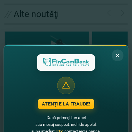
//
Alte noutăţi
ATENȚIE LA FRAUDE!
"FinComBank" S.A. este membră a
Schemei de Garantare a Depozitelor
Dacă primești un apel
din Republica Moldova
sau mesaj suspect: închide apelul,
sună imediat
112
, contactează banca.