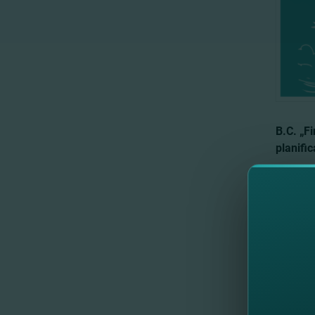
B.C. „Fi
planific
Se invit
Caietul d
Locul de
Data lim