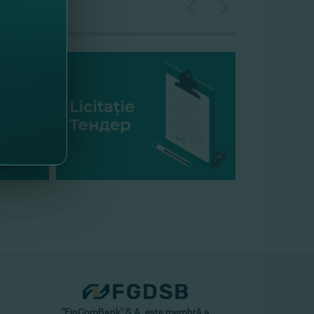
"FinComBank" S.A. este membră a