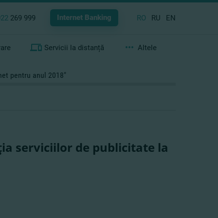
Internet Banking
022
269 999
RO
RU
EN
rare
Servicii la distanță
Altele
rnet pentru anul 2018"
a serviciilor de publicitate la