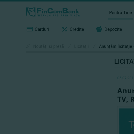
Pentru Tine
Carduri
Credite
Depozite
//
Noutăţi şi presă
/
Licitaţii
/
Anunţăm licitaţie 
LICITA
05.07.201
Anun
TV, 