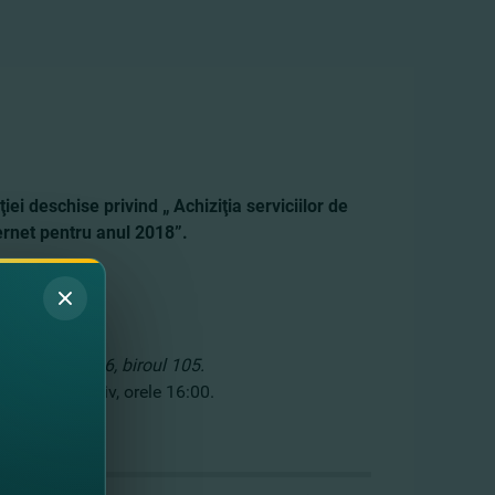
ei deschise privind „ Achiziţia serviciilor de
ternet pentru anul 2018”.
urs.
r. A. Puşkin 26, biroul 105.
 2018, inclusiv, orele 16:00.