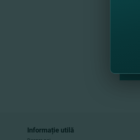
//
Al
Informație utilă