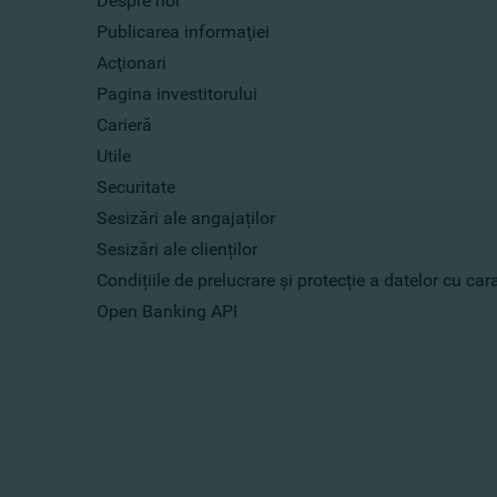
Despre noi
Publicarea informaţiei
Acţionari
Pagina investitorului
Carieră
Utile
Securitate
Sesizări ale angajaților
Sesizări ale clienților
Condițiile de prelucrare și protecție a datelor cu ca
Open Banking API