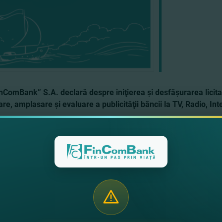
nComBank” S.A. declară despre iniţierea şi desfăşurarea licitaţi
are, amplasare şi evaluare a publicităţii băncii la TV, Radio, In
ă Companiile / Agenţiile de publicitate pentru participare la conc
e sarcini îl găsiţi aici:
doc
punerii documentelor de calificare şi a ofertei:
mun. Chişinău, st
ită de depunere a documentelor de calificare şi a ofertei: 13 iulie