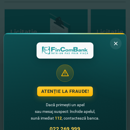
"FinComBank" S.A. este membră a
ATENȚIE LA FRAUDE!
Schemei de Garantare a Depozitelor
din Republica Moldova
Dacă primești un apel
sau mesaj suspect: închide apelul,
FinComPay Mobile
sună imediat
112
, contactează banca.
022 269 999