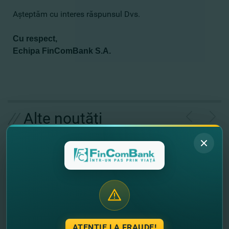
Aşteptăm cu interes răspunsul Dvs.
Cu respect,
Echipa FinComBank S.A.
//
Alte noutăţi
ATENȚIE LA FRAUDE!