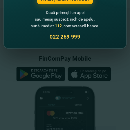
Dacă primești un apel
sau mesaj suspect: închide apelul,
sună imediat
112
, contactează banca.
"FinComBank" S.A. este membră a
022 269 999
Schemei de Garantare a Depozitelor
din Republica Moldova
FinComPay Mobile